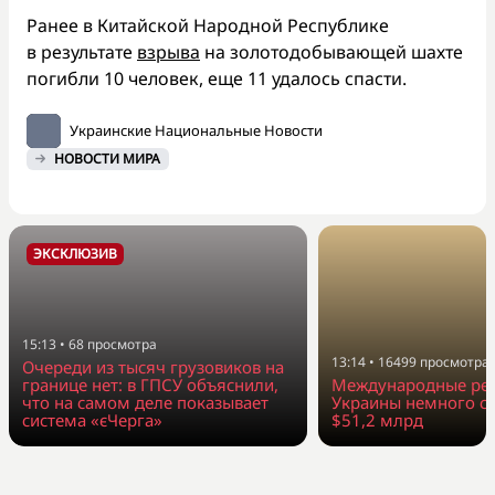
Ранее в Китайской Народной Республике
в результате
взрыва
на золотодобывающей шахте
погибли 10 человек, еще 11 удалось спасти.
Украинские Национальные Новости
НОВОСТИ МИРА
ЭКСКЛЮЗИВ
15:13
•
68
просмотра
13:14
•
16499
просмотра
Очереди из тысяч грузовиков на
границе нет: в ГПСУ объяснили,
Международные ре
что на самом деле показывает
Украины немного со
система «єЧерга»
$51,2 млрд