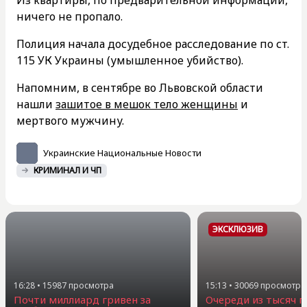
ничего не пропало.
Полиция начала досудебное расследование по ст.
115 УК Украины (умышленное убийство).
Напомним, в сентябре во Львовской области
нашли
зашитое в мешок тело женщины
и
мертвого мужчину.
Украинские Национальные Новости
КРИМИНАЛ И ЧП
ЭКСКЛЮЗИВ
16:28
•
15987
просмотра
15:13
•
30069
просмотра
Почти миллиард гривен за
Очереди из тысяч г