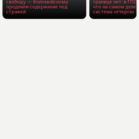
свободу — Коломойскому
границе нет: в ГПС
продлили содержание под
что на самом деле 
стражей
система «єЧерга»