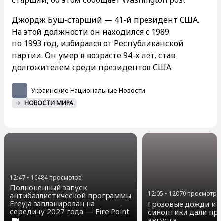
Джордж Буш-старший — 41-й президент США.
На этой должности он находился с 1989
по 1993 год, избирался от Республиканской
партии. Он умер в возрасте 94-х лет, став
долгожителем среди президентов США.
Украинские Национальные Новости
НОВОСТИ МИРА
12:47
•
10484
просмотра
Полноценный запуск
12:05
•
12070
просмотра
антибаллистической программы
Freyja запланирован на
Грозовые дожди и д
середину 2027 года — Fire Point
синоптики дали про
августа