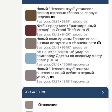
Новый "Человек-паук" установил
рекорд кассовых сборов за первую
неделю
7 августа, 05:35
•
33641
просмотра
Netflix представит "расширенный
взгляд" на Grand Theft Auto VI
6 августа, 13:42
•
64097
просмотра
Новый клип Арианы Гранде вновь
вызвал дискуссии о её внешности
6 августа, 03:45
•
96497
просмотра
рф нанесла ракетный удар по
пригороду Одессы по людному месту
возле рынка
4 августа, 08:46
•
170661
просмотра
Новый "Человек-паук" показал
ошеломляющий дебют в первый
уикенд
3 августа, 13:34
•
181817
просмотра
АКТУАЛЬНОЕ
Отопление