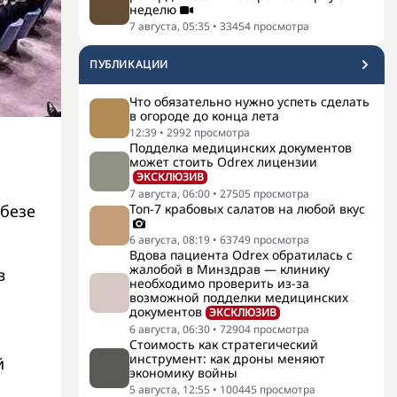
неделю
7 августа, 05:35
•
33454
просмотра
ПУБЛИКАЦИИ
Что обязательно нужно успеть сделать
в огороде до конца лета
12:39
•
2992
просмотра
Подделка медицинских документов
может стоить Odrex лицензии
ЭКСКЛЮЗИВ
7 августа, 06:00
•
27505
просмотра
вбезе
Топ-7 крабовых салатов на любой вкус
6 августа, 08:19
•
63749
просмотра
Вдова пациента Odrex обратилась с
жалобой в Минздрав — клинику
в
необходимо проверить из-за
возможной подделки медицинских
документов
ЭКСКЛЮЗИВ
6 августа, 06:30
•
72904
просмотра
Стоимость как стратегический
инструмент: как дроны меняют
й
экономику войны
5 августа, 12:55
•
100445
просмотра