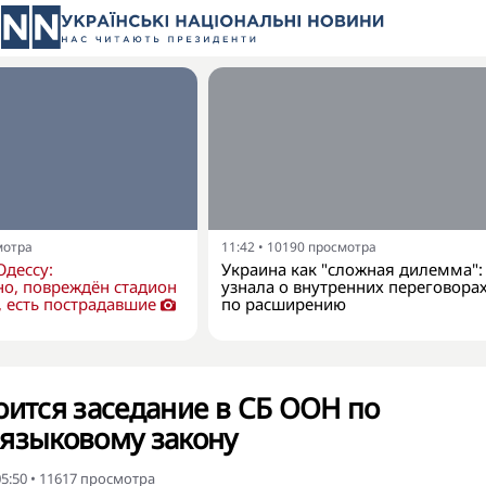
мотра
11:42
•
10190
просмотра
Одессу:
Украина как "сложная дилемма":
о, повреждён стадион
узнала о внутренних переговора
 есть пострадавшие
по расширению
оится заседание в СБ ООН по
 языковому закону
5:50
•
11617
просмотра