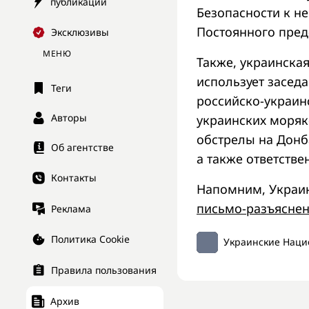
публикации
Безопасности к не
Постоянного пред
Эксклюзивы
МЕНЮ
Также, украинская
использует засед
Теги
российско-украин
Авторы
украинских моря
обстрелы на Донб
Об агентстве
а также ответстве
Контакты
Напомним, Украи
письмо-разъясне
Реклама
Политика Cookie
Украинские Наци
Правила пользования
Архив