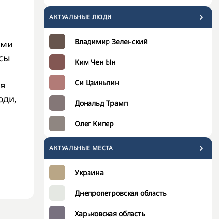
АКТУАЛЬНЫЕ ЛЮДИ
Владимир Зеленский
ами
осы
Ким Чен Ын
Си Цзиньпин
ся
юди,
Дональд Трамп
Олег Кипер
АКТУАЛЬНЫЕ МЕСТА
Украина
Днепропетровская область
Харьковская область