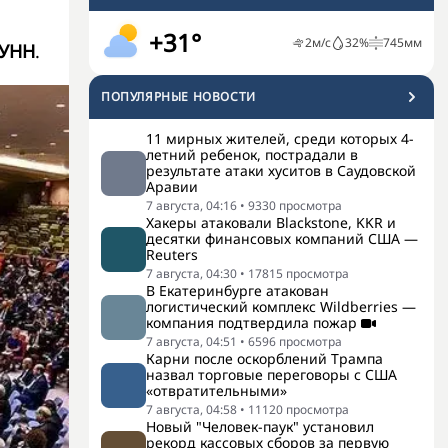
+31°
2
м/с
32
%
745
мм
УНН
.
ПОПУЛЯРНЫЕ НОВОСТИ
11 мирных жителей, среди которых 4-
летний ребенок, пострадали в
результате атаки хуситов в Саудовской
Аравии
7 августа, 04:16
•
9330
просмотра
Хакеры атаковали Blackstone, KKR и
десятки финансовых компаний США —
Reuters
7 августа, 04:30
•
17815
просмотра
В Екатеринбурге атакован
логистический комплекс Wildberries —
компания подтвердила пожар
7 августа, 04:51
•
6596
просмотра
Карни после оскорблений Трампа
назвал торговые переговоры с США
«отвратительными»
7 августа, 04:58
•
11120
просмотра
Новый "Человек-паук" установил
рекорд кассовых сборов за первую