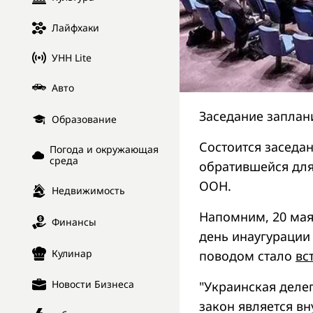
Лайфхаки
УНН Lite
Авто
Заседание заплан
Образование
Состоится заседа
Погода и окружающая
среда
обратившейся для
ООН.
Недвижимость
Напомним, 20 мая
Финансы
день инаугурации
Кулинар
поводом стало
вс
Новости Бизнеса
"Украинская деле
закон является в