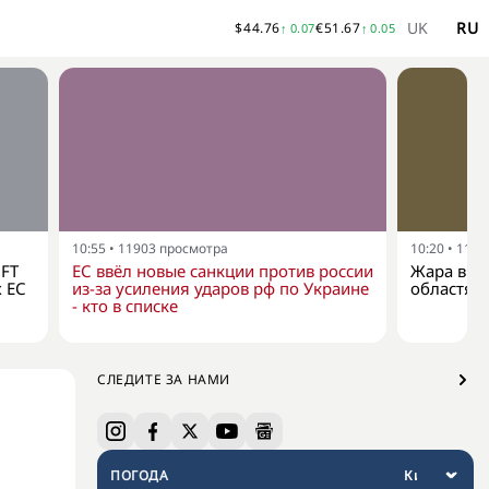
UK
RU
$
44.76
€
51.67
↑
0.07
↑
0.05
10:55
•
11903
просмотра
10:20
•
1168
 FT
ЕС ввёл новые санкции против россии
Жара в У
х ЕС
из-за усиления ударов рф по Украине
областях
- кто в списке
СЛЕДИТЕ ЗА НАМИ
ПОГОДА