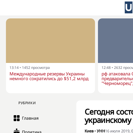
13:14
•
1452
просмотра
12:48
•
2632
прос
Международные резервы Украины
рф атаковала 
немного сократились до $51,2 млрд
предварительн
"Черноморец",
РУБРИКИ
Сегодня сост
украинскому
Главная
Киев
•
УНН
16 июля 2019, 0
Политика