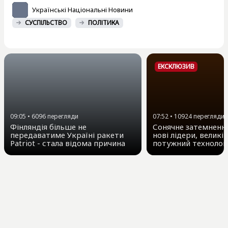
Українські Національні Новини
СУСПІЛЬСТВО
ПОЛІТИКА
ЕКСКЛЮЗИВ
09:05
•
6096
перегляди
07:52
•
10924
перегляди
Фінляндія більше не
Сонячне затемнення
передаватиме Україні ракети
нові лідери, великі 
Patriot - стала відома причина
потужний технолог