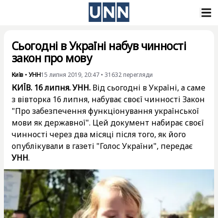
Сьогодні в Україні набув чинності
закон про мову
Київ
•
УНН
15 липня 2019, 20:47
•
31632
перегляди
КИЇВ. 16 липня. УНН.
Від сьогодні в Україні, а саме
з вівторка 16 липня, набуває своєї чинності Закон
"Про забезпечення функціонування української
мови як державної". Цей документ набирає своєї
чинності через два місяці після того, як його
опублікували в газеті "Голос України", передає
УНН
.