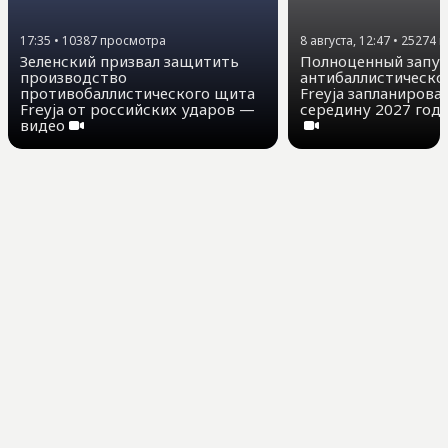
17:35
•
10387
просмотра
8 августа, 12:47
•
25274
п
Зеленский призвал защитить
Полноценный запу
производство
антибаллистическ
противобаллистического щита
Freyja запланирова
Freyja от российских ударов —
середину 2027 года
видео