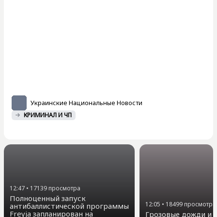
Украинские Национальные Новости
КРИМИНАЛ И ЧП
12:47
•
17139
просмотра
Полноценный запуск
12:05
•
18499
просмотра
антибаллистической программы
Freyja запланирован на
Грозовые дожди и д