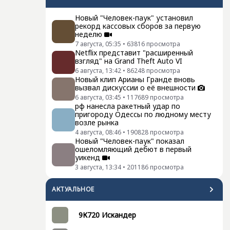
Новый "Человек-паук" установил
рекорд кассовых сборов за первую
неделю
7 августа, 05:35
•
63816
просмотра
Netflix представит "расширенный
взгляд" на Grand Theft Auto VI
6 августа, 13:42
•
86248
просмотра
Новый клип Арианы Гранде вновь
вызвал дискуссии о её внешности
6 августа, 03:45
•
117689
просмотра
рф нанесла ракетный удар по
пригороду Одессы по людному месту
возле рынка
4 августа, 08:46
•
190828
просмотра
Новый "Человек-паук" показал
ошеломляющий дебют в первый
уикенд
3 августа, 13:34
•
201186
просмотра
АКТУАЛЬНОЕ
9К720 Искандер