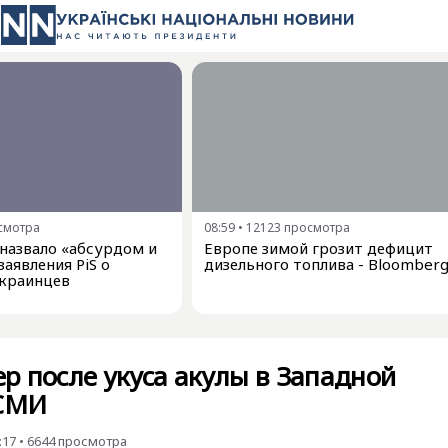
смотра
08:59
•
12123
просмотра
азвало «абсурдом и
Европе зимой грозит дефицит
аявления PiS о
дизельного топлива - Bloomber
краинцев
р после укуса акулы в Западной
 СМИ
:17
•
6644
просмотра