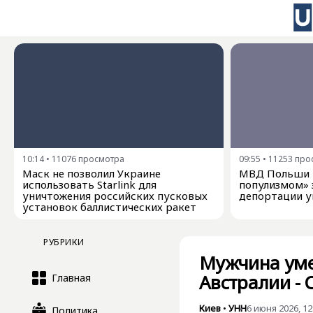
10:14
•
11076
просмотра
09:55
•
11253
про
Маск не позволил Украине
МВД Польши н
использовать Starlink для
популизмом» з
уничтожения российских пусковых
депортации у
установок баллистических ракет
РУБРИКИ
Мужчина уме
Австралии -
Главная
Киев
•
УНН
6 июня 2026, 12
Политика