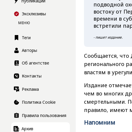
публикации
подводной охо
востоку от Пе
Эксклюзивы
времени в суб
МЕНЮ
встретили па
- пишет издание.
Теги
Авторы
Сообщается, что
Об агентстве
регионального ра
властям в урегул
Контакты
Издание отмечает
Реклама
чем во многих др
смертельными. По
Политика Cookie
правило, имеют 
Правила пользования
Напомним
Архив