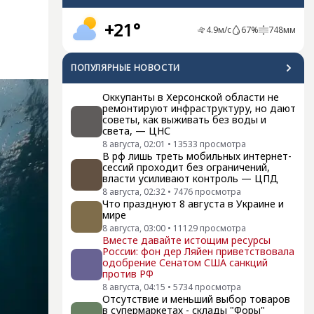
+21°
4.9
м/с
67
%
748
мм
ПОПУЛЯРНЫЕ НОВОСТИ
Оккупанты в Херсонской области не
ремонтируют инфраструктуру, но дают
советы, как выживать без воды и
света, — ЦНС
8 августа, 02:01
•
13533
просмотра
В рф лишь треть мобильных интернет-
сессий проходит без ограничений,
власти усиливают контроль — ЦПД
8 августа, 02:32
•
7476
просмотра
Что празднуют 8 августа в Украине и
мире
8 августа, 03:00
•
11129
просмотра
Вместе давайте истощим ресурсы
России: фон дер Ляйен приветствовала
одобрение Сенатом США санкций
против РФ
8 августа, 04:15
•
5734
просмотра
Отсутствие и меньший выбор товаров
в супермаркетах - склады "Форы"