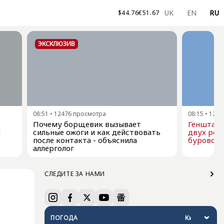
UK
EN
RU
$
44.76
€
51.67
ЭКСКЛЮЗИВ
08:51
•
12476
просмотра
08:15
•
1257
Почему борщевик вызывает
Генштаб 
g
сильные ожоги и как действовать
двух рос
после контакта - объяснила
буровой 
аллерголог
СЛЕДИТЕ ЗА НАМИ
ПОГОДА