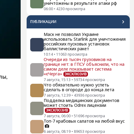
уничтожены в результате атаки рф
06:00
•
4230
просмотра
ПУБЛИКАЦИИ
Маск не позволил Украине
использовать Starlink для уничтожения
российских пусковых установок
баллистических ракет
10:14
•
11063
просмотра
Очереди из тысяч грузовиков на
границе нет: в ГПСУ объяснили, что на
самом деле показывает система
«єЧерга»
ЭКСКЛЮЗИВ
лы,
7 августа, 15:13
•
59734
просмотра
Что обязательно нужно успеть
сделать в огороде до конца лета
7 августа, 12:39
•
43936
просмотра
Подделка медицинских документов
может стоить Odrex лицензии
ЭКСКЛЮЗИВ
7 августа, 06:00
•
51696
просмотра
Топ-7 крабовых салатов на любой вкус
6 августа, 08:19
•
89653
просмотра