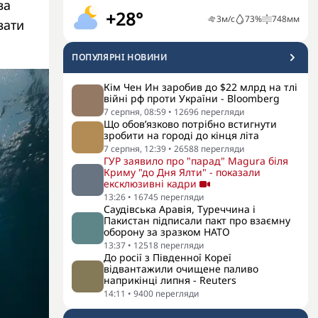
ва
+28°
3
м/с
73
%
748
мм
вати
ПОПУЛЯРНI НОВИНИ
Кім Чен Ин заробив до $22 млрд на тлі
війні рф проти України - Bloomberg
7 серпня, 08:59
•
12696
перегляди
Що обов’язково потрібно встигнути
зробити на городі до кінця літа
7 серпня, 12:39
•
26588
перегляди
ГУР заявило про "парад" Magura біля
Криму "до Дня Ялти" - показали
ексклюзивні кадри
13:26
•
16745
перегляди
Саудівська Аравія, Туреччина і
Пакистан підписали пакт про взаємну
оборону за зразком НАТО
13:37
•
12518
перегляди
До росії з Південної Кореї
відвантажили очищене паливо
наприкінці липня - Reuters
14:11
•
9400
перегляди