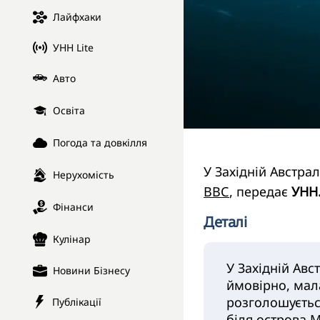
Лайфхаки
УНН Lite
Авто
Освіта
Погода та довкілля
У Західній Австра
Нерухомість
ВВС
, передає
УНН
Фінанси
Деталі
Кулінар
У Західній Авс
Новини Бізнесу
ймовірно, мала
розголошуєтьс
Публікації
біля острова М