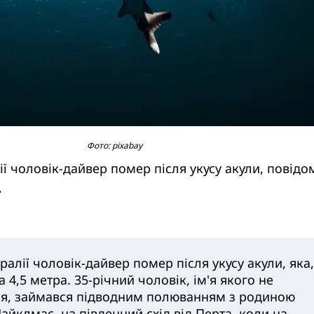
Фото: pixabay
лії чоловік-дайвер помер після укусу акули, повідо
.
тралії чоловік-дайвер помер після укусу акули, яка,
 4,5 метра. 35-річний чоловік, ім'я якого не
я, займався підводним полюванням з родиною
айклмас, на південний схід від Перта, коли на