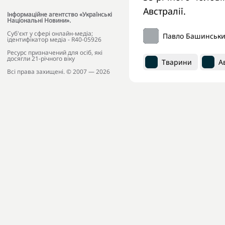
Австралії.
Інформаційне агентство «Українські
Національні Новини».
Cуб'єкт у сфері онлайн-медіа;
Павло Башинськ
ідентифікатор медіа - R40-05926
Ресурс призначений для осіб, які
досягли 21-річного віку
Тварини
А
Всі права захищені. © 2007 — 2026