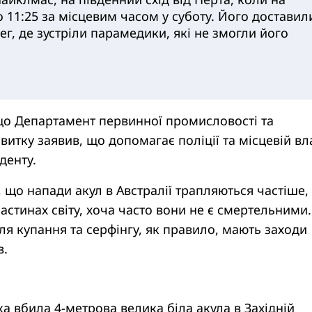
 11:25 за місцевим часом у суботу. Його доставил
г, де зустріли парамедики, які не змогли його
що Департамент первинної промисловості та
витку заявив, що допомагає поліції та місцевій вла
денту.
 що напади акул в Австралії трапляються частіше,
частинах світу, хоча часто вони не є смертельними.
ля купання та серфінгу, як правило, мають заходи
в.
іка
вбила 4-метрова велика біла акула
в Західній