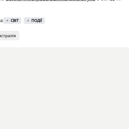
ий
СВІТ
ПОДІЇ
встралія