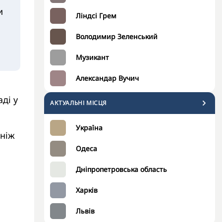
и
Ліндсі Грем
Володимир Зеленський
Музикант
Александар Вучич
ді у
АКТУАЛЬНІ МІСЦЯ
Україна
 ніж
Одеса
Дніпропетровська область
Харків
Львів