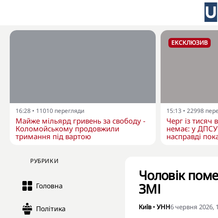
ЕКСКЛЮЗИВ
16:28
•
11010
перегляди
15:13
•
22998
пер
Майже мільярд гривень за свободу -
Черг із тисяч 
Коломойському продовжили
немає: у ДПСУ
тримання під вартою
насправді пока
РУБРИКИ
Чоловік помер
ЗМІ
Головна
Київ
•
УНН
6 червня 2026, 
Політика