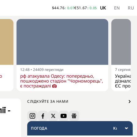
UK
EN
RU
$
44.76
€
51.67
↑
0.07
↑
0.05
12:48
•
24409
перегляди
7 серпня, 11
о
рф атакувала Одесу: попередньо,
Україна я
пошкоджено стадіон "Чорноморець",
дізналося
є постраждалі
ЄС про р
СЛІДКУЙТЕ ЗА НАМИ
ї -
ПОГОДА