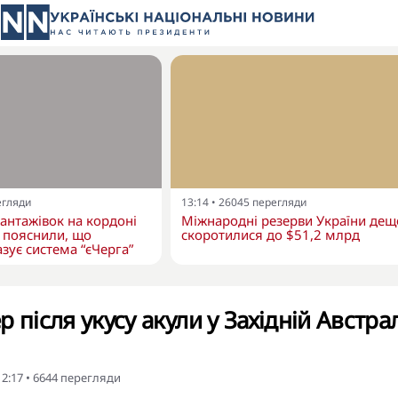
егляди
13:14
•
26045
перегляди
вантажівок на кордоні
Міжнародні резерви України дещ
 пояснили, що
скоротилися до $51,2 млрд
зує система “єЧерга”
 після укусу акули у Західній Австралі
12:17
•
6644
перегляди