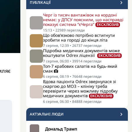
ПУБЛІКАЦІЇ
Черг із тисяч вантажівок на кордоні
немає: у ДПСУ пояснили, що насправді
показує система “єЧерга”
ЕКСКЛЮЗИВ
15:13
•
22989
перегляди
Що обов’язково потрібно встигнути
зробити на городі до кінця літа
7 серпня, 12:39
•
26737
перегляди
Підробка медичних документів може
коштувати Odrex ліцензії
ЕКСКЛЮЗИВ
7 серпня, 06:00
•
39914
перегляди
Топ-7 крабових салатів на будь-який
мляє
смак
6 серпня, 08:19
•
76648
перегляди
Вдова пацієнта Odrex звернулася зі
скаргою до МОЗ – клініку треба
перевірити через можливу підробку
медичних документів
ЕКСКЛЮЗИВ
6 серпня, 06:30
•
84888
перегляди
АКТУАЛЬНI ЛЮДИ
Дональд Трамп