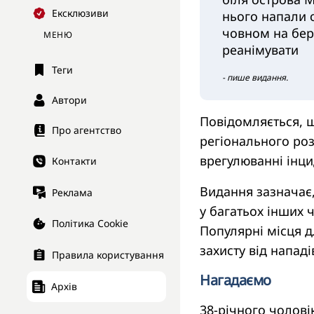
Ексклюзиви
нього напали о
човном на бере
МЕНЮ
реанімувати
Теги
- пише видання.
Автори
Повідомляється, 
Про агентство
регіонального роз
врегулюванні інци
Контакти
Видання зазначає,
Реклама
у багатьох інших 
Політика Cookie
Популярні місця д
захисту від нападі
Правила користування
Нагадаємо
Архів
38-річного чолов