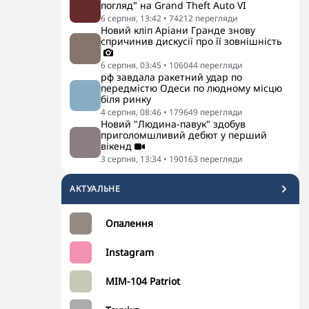
погляд" на Grand Theft Auto VI
6 серпня, 13:42
•
74212
перегляди
Новий кліп Аріани Гранде знову
спричинив дискусії про її зовнішність
6 серпня, 03:45
•
106044
перегляди
рф завдала ракетний удар по
передмістю Одеси по людному місцю
біля ринку
4 серпня, 08:46
•
179649
перегляди
Новий "Людина-павук" здобув
приголомшливий дебют у перший
вікенд
3 серпня, 13:34
•
190163
перегляди
АКТУАЛЬНЕ
Опалення
Instagram
MIM-104 Patriot