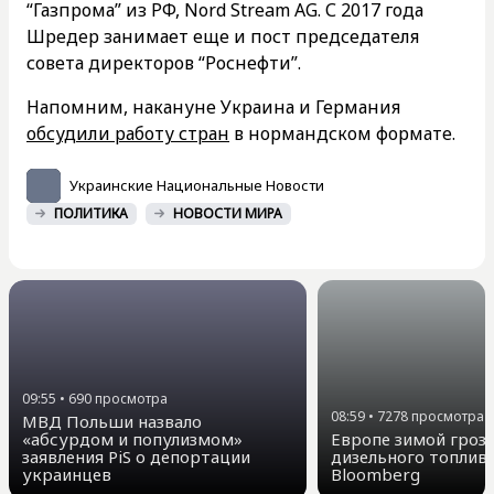
“Газпрома” из РФ, Nord Stream AG. С 2017 года
Шредер занимает еще и пост председателя
совета директоров “Роснефти”.
Напомним, накануне Украина и Германия
обсудили работу стран
в нормандском формате.
Украинские Национальные Новости
ПОЛИТИКА
НОВОСТИ МИРА
09:55
•
690
просмотра
08:59
•
7278
просмотра
МВД Польши назвало
«абсурдом и популизмом»
Европе зимой гроз
заявления PiS о депортации
дизельного топлив
украинцев
Bloomberg