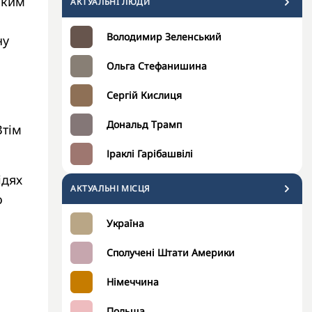
оким
АКТУАЛЬНI ЛЮДИ
Володимир Зеленський
ну
Ольга Стефанишина
Сергій Кислиця
Дональд Трамп
Втім
Іраклі Гарібашвілі
ідях
АКТУАЛЬНІ МІСЦЯ
о
Україна
Сполучені Штати Америки
Німеччина
Польща