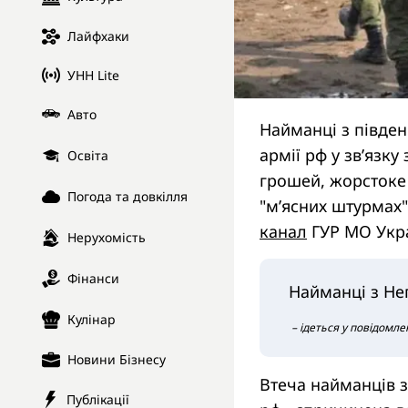
Лайфхаки
УНН Lite
Авто
Найманці з півден
армії рф у зв’язк
Освіта
грошей, жорстоке 
Погода та довкілля
"м’ясних штурмах"
канал
ГУР МО Укра
Нерухомість
Фінанси
Найманці з Не
Кулінар
– ідеться у повідомлен
Новини Бізнесу
Втеча найманців з
Публікації