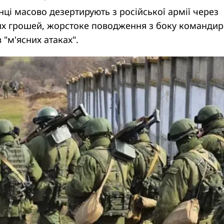
ці масово дезертирують з російської армії через
их грошей, жорстоке поводження з боку командирі
 "м'ясних атаках".