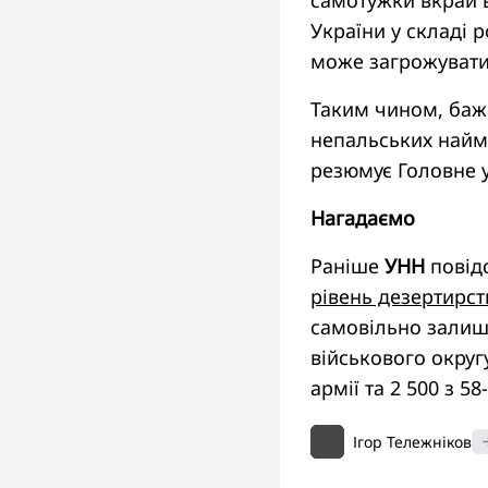
самотужки вкрай в
України у складі 
може загрожувати 
Таким чином, баж
непальських найман
резюмує Головне 
Нагадаємо
Раніше
УНН
повід
рівень дезертирст
самовільно залиш
військового округу
армії та 2 500 з 58
Ігор Тележніков