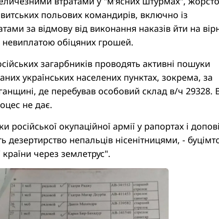
еличезними втратами у "м’ясних штурмах", жорст
витських польових командирів, включно із
тами за відмову від виконання наказів йти на вір
― невиплатою обіцяних грошей.
сійських загарбників проводять активні пошуки
ваних українських населених пунктах, зокрема, за
ганщині, де перебував особовий склад в/ч 29328. 
оцес не дає.
и російської окупаційної армії у рапортах і допов
ь дезертирство непальців нісенітницями, - буцімт
ї країни через землетрус".