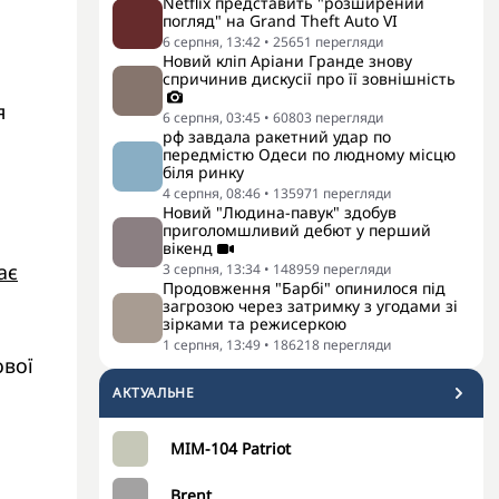
Netflix представить "розширений
погляд" на Grand Theft Auto VI
і
6 серпня, 13:42
•
25651
перегляди
Новий кліп Аріани Гранде знову
спричинив дискусії про її зовнішність
я
6 серпня, 03:45
•
60803
перегляди
рф завдала ракетний удар по
передмістю Одеси по людному місцю
біля ринку
4 серпня, 08:46
•
135971
перегляди
Новий "Людина-павук" здобув
приголомшливий дебют у перший
вікенд
ає
3 серпня, 13:34
•
148959
перегляди
Продовження "Барбі" опинилося під
загрозою через затримку з угодами зі
зірками та режисеркою
1 серпня, 13:49
•
186218
перегляди
ової
АКТУАЛЬНЕ
MIM-104 Patriot
Brent