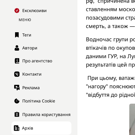
рф, спричинена в
ставленням моско
Ексклюзиви
позасудовими стра
МЕНЮ
смерть, а також 
Теги
Водночас групи ро
втікачів по окупо
Автори
даними ГУР, на Лу
Про агентство
результатів цей пр
Контакти
При цьому, ватажк
"нагору" пояснюют
Реклама
"відбуття до рідно
Політика Cookie
Правила користування
Архів