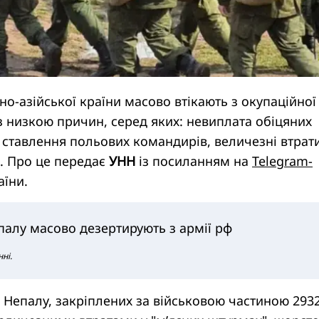
но-азійської країни масово втікають з окупаційної
у з низкою причин, серед яких: невиплата обіцяних
ставлення польових командирів, величезні втрати
. Про це передає
УНН
із посиланням на
Telegram-
їни.
палу масово дезертирують з армії рф
ні.
 Непалу, закріплених за військовою частиною 2932