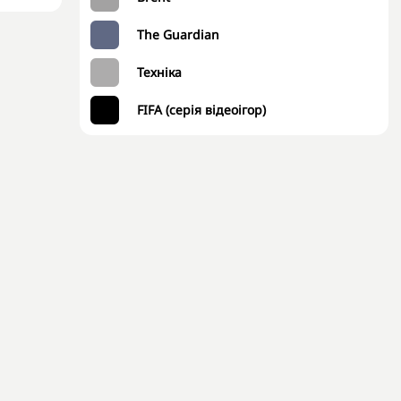
The Guardian
Техніка
FIFA (серія відеоігор)