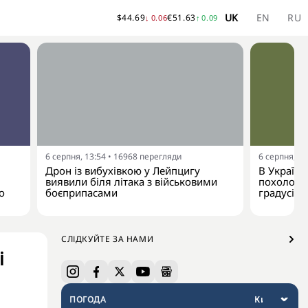
UK
EN
RU
$
44.69
€
51.63
↓
0.06
↑
0.09
6 серпня, 13:54
•
16968
перегляди
6 серпня, 13
Дрон із вибухівкою у Лейпцигу
В Україну
виявили біля літака з військовими
похолодан
о
боєприпасами
градусів
СЛІДКУЙТЕ ЗА НАМИ
і
ПОГОДА