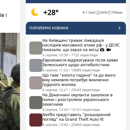
+28°
1.5
м/с
56
%
746
мм
в і
ПОПУЛЯРНI НОВИНИ
На Київщині триває ліквідація
наслідків масованої атаки рф - у ДСНС
показали, що зараз на місці
6 серпня, 10:38
•
7122
перегляди
Єврокомісія відреагувала після заяви
Зеленського щодо антибалістики
6 серпня, 11:52
•
10889
перегляди
Що таке "золота година" та до якого
віку немовля потребує виключно
грудного молока
6 серпня, 12:21
•
20543
перегляди
На Донеччині окупанти захопили в
полон і розстріляли українського
захисника
6 серпня, 13:24
•
12131
перегляди
Netflix представить "розширений
погляд" на Grand Theft Auto VI
6 серпня, 13:42
•
25484
перегляди