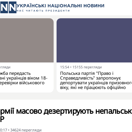
егляди
15:54
•
15155
перегляди
жба передасть
Польська партія "Право і
ні українців віком 18-
Справедливість" запропонує
еревірки військового
депортувати українців призовног
віку, які не працюють офіційно
 армії масово дезертирують непальськ
УР
0:17
•
34624
перегляди