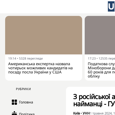
19:14
•
5328
перегляди
17:23
•
12535
пер
Американська експертка назвала
Податкова слу
чотирьох можливих кандидатів на
Міноборони да
посаду посла України у США
60 років для п
обліку
РУБРИКИ
З російської
найманці - Г
Головна
Київ
•
УНН
1 травня 2024, 1
Політика