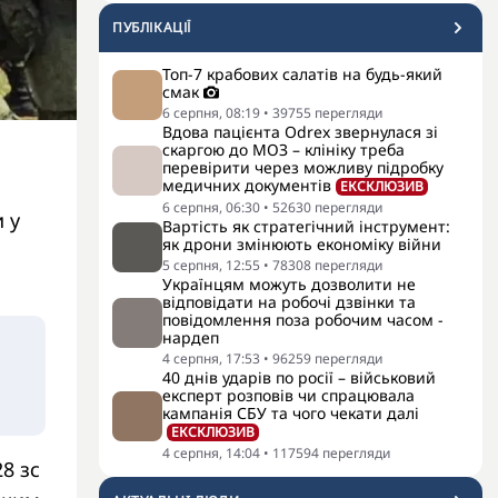
ПУБЛІКАЦІЇ
Топ-7 крабових салатів на будь-який
смак
6 серпня, 08:19
•
39755
перегляди
Вдова пацієнта Odrex звернулася зі
скаргою до МОЗ – клініку треба
перевірити через можливу підробку
медичних документів
ЕКСКЛЮЗИВ
6 серпня, 06:30
•
52630
перегляди
 у
Вартість як стратегічний інструмент:
як дрони змінюють економіку війни
5 серпня, 12:55
•
78308
перегляди
Українцям можуть дозволити не
відповідати на робочі дзвінки та
повідомлення поза робочим часом -
нардеп
4 серпня, 17:53
•
96259
перегляди
40 днів ударів по росії – військовий
експерт розповів чи спрацювала
кампанія СБУ та чого чекати далі
ЕКСКЛЮЗИВ
4 серпня, 14:04
•
117594
перегляди
8 зс