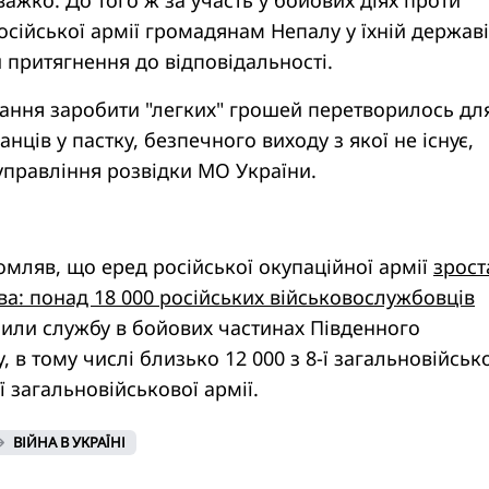
ажко. До того ж за участь у бойових діях проти
російської армії громадянам Непалу у їхній держав
притягнення до відповідальності.
ання заробити "легких" грошей перетворилось дл
ців у пастку, безпечного виходу з якої не існує,
управління розвідки МО України.
омляв, що еред російської окупаційної армії
зрост
ва: понад 18 000 російських військовослужбовців
или службу в бойових частинах Південного
, в тому числі близько 12 000 з 8-ї загальновійськ
-ї загальновійськової армії.
ВІЙНА В УКРАЇНІ