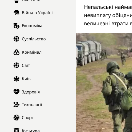
Непальські найман
Війна в Україні
невиплату обіцян
величезні втрати в
Економіка
Суспільство
Кримінал
Світ
Київ
Здоров'я
Технології
Спорт
Культура