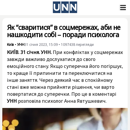
Як “сваритися” в соцмережах, аби не
нашкодити собі – поради психолога
Київ
•
УНН
31 січня 2023, 15:09
•
1097438
перегляди
КИЇВ. 31 січня. УНН.
При конфліктах у соцмережах
завжди важливо дослухатися до свого
емоційного стану. Якщо суперечка його погіршує,
то краще її припинити та переключитися на
інше заняття. Через деякий час в спокійному
стані вже можна прийняти рішення, чи варто
повертатися до суперечки. Про це в коментарі
УНН
розповіла психолог Анна Явтушкевич.