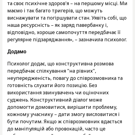
та своє психічне здоров'я – на першому місці. Ми
маємо і так багато тригерів, що можуть
виснажувати та погіршувати стан. Уявіть собі, що
наша ресурсність – як заряд павербанку і,
відповідно, хороше самопочуття передбачає її
регулярне підзаряджання», – зазначила психолог.
Додамо
Психолог додає, що конструктивна розмова
передбачає спілкування "на рівних",
неупередженість, повагу до співрозмовника та
готовність слухати його позицію. Без
використання звинувачень чи оціночних
суджень. Конструктивний діалог може
допомогти домовитися, вирішити проблему,
кожному учаснику – дати змогу висловитися і
бути почутим. Якщо ж співрозмовник вдається
до маніпуляцій або провокацій, часто це