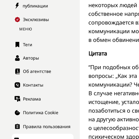
некоторых людей 
публикации
собственное напр
Эксклюзивы
сопровождается в
МЕНЮ
коммуникации мож
в обмен обвинени
Теги
Цитата
Авторы
“При подобных об
Об агентстве
вопросы: „Как эта
коммуникации? Чег
Контакты
В случае негативн
Реклама
истощение, устало
позаботиться о с
Политика Cookie
на другую активн
Правила пользования
о целесообразнос
психическом здоро