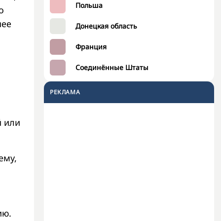
Польша
о
шее
Донецкая область
а
Франция
Соединённые Штаты
РЕКЛАМА
й или
ему,
ию.