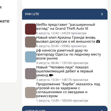
и
УНН LITE
жете
Netflix представит "расширенный
взгляд" на Grand Theft Auto VI
6 августа, 13:42
•
24529
просмотра
Новый клип Арианы Гранде вновь
вызвал дискуссии о её внешности
6 августа, 03:45
•
59982
просмотра
рф нанесла ракетный удар по
пригороду Одессы по людному месту
возле рынка
4 августа, 08:46
•
135166
просмотра
Новый "Человек-паук" показал
ошеломляющий дебют в первый
уикенд
3 августа, 13:34
•
148176
просмотра
Продолжение "Барби" оказалось под
угрозой из-за задержки с
соглашениями со звездами и
режиссером
1 августа, 13:49
•
185504
просмотра