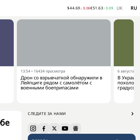
UK
RU
$
44.69
€
51.63
↓
0.06
↑
0.09
13:54
•
16434
просмотра
6 августа, 1
Дрон со взрывчаткой обнаружили в
В Украину
Лейпциге рядом с самолётом с
похолода
военными боеприпасами
градусов
СЛЕДИТЕ ЗА НАМИ
ебе