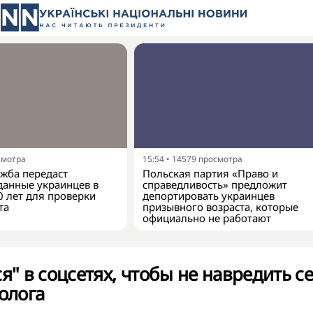
смотра
15:54
•
14579
просмотра
жба передаст
Польская партия «Право и
анные украинцев в
справедливость» предложит
0 лет для проверки
депортировать украинцев
та
призывного возраста, которые
официально не работают
ся" в соцсетях, чтобы не навредить с
холога