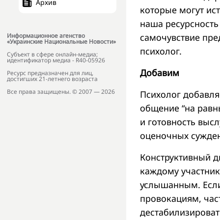
Архив
которые могут ист
наша ресурсность
самочувствие пре
Информационное агенство
«Украинские Национальные Новости»
психолог.
Субъект в сфере онлайн-медиа;
идентификатор медиа - R40-05926
Добавим
Ресурс предназначен для лиц,
достигших 21-летнего возраста
Все права защищены. © 2007 — 2026
Психолог добавля
общение “на равны
и готовность выс
оценочных сужде
Конструктивный д
каждому участник
услышанным. Если
провокациям, част
дестабилизироват