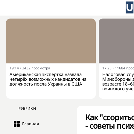
19:14
•
3432
просмотра
17:23
•
11684
про
Американская экспертка назвала
Налоговая слу
четырёх возможных кандидатов на
Минобороны д
должность посла Украины в США
возрасте 18–6
воинского уче
РУБРИКИ
Как "ссорить
- советы пси
Главная