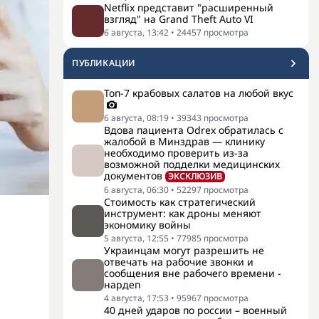
Netflix представит "расширенный
взгляд" на Grand Theft Auto VI
6 августа, 13:42
•
24457
просмотра
ПУБЛИКАЦИИ
Топ-7 крабовых салатов на любой вкус
6 августа, 08:19
•
39343
просмотра
Вдова пациента Odrex обратилась с
жалобой в Минздрав — клинику
необходимо проверить из-за
возможной подделки медицинских
документов
ЭКСКЛЮЗИВ
6 августа, 06:30
•
52297
просмотра
Стоимость как стратегический
инструмент: как дроны меняют
экономику войны
5 августа, 12:55
•
77985
просмотра
Украинцам могут разрешить не
отвечать на рабочие звонки и
сообщения вне рабочего времени -
нардеп
4 августа, 17:53
•
95967
просмотра
40 дней ударов по россии – военный