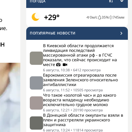
ПОГОДА
+29°
0
м/с
35
%
745
мм
о
ие.
ПОПУЛЯРНЫЕ НОВОСТИ
НН
В Киевской области продолжается
ликвидация последствий
массированной атаки рф - в ГСЧС
показали, что сейчас происходит на
месте
6 августа, 10:38
•
6412
просмотра
Еврокомиссия отреагировала после
заявления Зеленского относительно
антибаллистики
6 августа, 11:52
•
10505
просмотра
Что такое «золотой час» и до какого
возраста младенцу необходимо
исключительно грудное молоко
6 августа, 12:21
•
20190
просмотра
В Донецкой области оккупанты взяли в
плен и расстреляли украинского
защитника
6 августа, 13:24
•
11814
просмотра