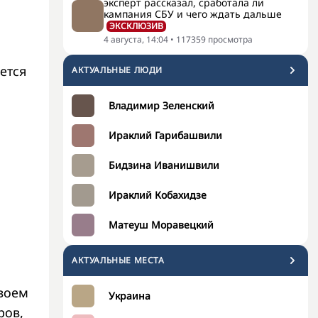
эксперт рассказал, сработала ли
кампания СБУ и чего ждать дальше
ЭКСКЛЮЗИВ
4 августа, 14:04
•
117359
просмотра
ется
АКТУАЛЬНЫЕ ЛЮДИ
Владимир Зеленский
Ираклий Гарибашвили
Бидзина Иванишвили
Ираклий Кобахидзе
Матеуш Моравецкий
АКТУАЛЬНЫЕ МЕСТА
своем
Украина
ров,