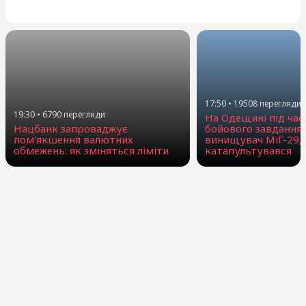
17:50
•
19508
перегляди
19:30
•
6790
перегляди
На Одещині під час
Нацбанк запроваджує
бойового завдання
пом'якшення валютних
винищувач МіГ-29, 
обмежень: як зміняться ліміти
катапультувався