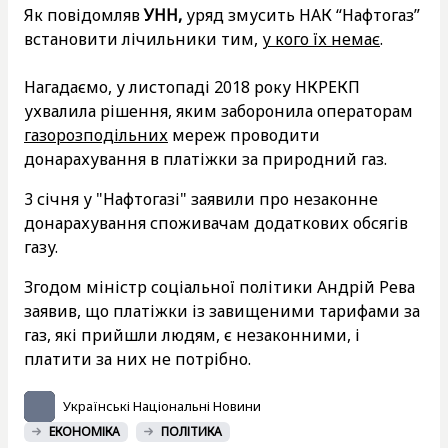
Як повідомляв
УНН,
уряд змусить НАК “Нафтогаз”
встановити лічильники тим,
у кого їх немає
.
Нагадаємо, у листопаді 2018 року НКРЕКП
ухвалила рішення, яким заборонила операторам
газорозподільних
мереж проводити
донарахування в платіжки за природний газ.
3 січня у "Нафтогазі" заявили про незаконне
донарахування споживачам додаткових обсягів
газу.
Згодом міністр соціальної політики Андрій Рева
заявив, що платіжки із завищеними тарифами за
газ, які прийшли людям, є незаконними, і
платити за них не потрібно.
Українські Національні Новини
ЕКОНОМІКА
ПОЛІТИКА