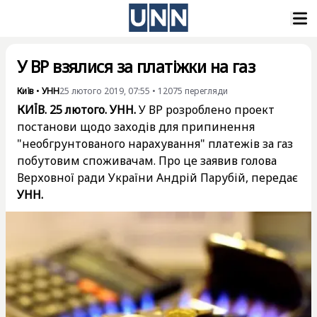
У ВР взялися за платіжки на газ
Київ
•
УНН
25 лютого 2019, 07:55
•
12075
перегляди
КИЇВ. 25 лютого. УНН.
У ВР розроблено проект
постанови щодо заходів для припинення
"необгрунтованого нарахування" платежів за газ
побутовим споживачам. Про це заявив голова
Верховної ради України Андрій Парубій, передає
УНН.