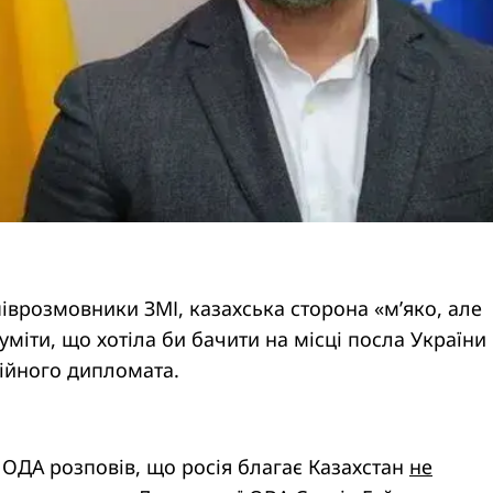
іврозмовники ЗМІ, казахська сторона «м’яко, але
уміти, що хотіла би бачити на місці посла України 
ійного дипломата.
а ОДА розповів, що росія благає Казахстан
не