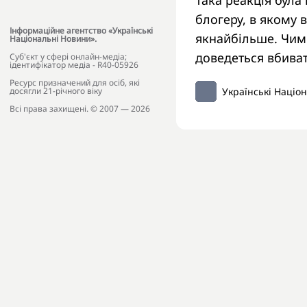
Така реакція була
блогеру, в якому 
Інформаційне агентство «Українські
якнайбільше. Чим
Національні Новини».
доведеться вбива
Cуб'єкт у сфері онлайн-медіа;
ідентифікатор медіа - R40-05926
Ресурс призначений для осіб, які
Українські Націо
досягли 21-річного віку
Всі права захищені. © 2007 — 2026