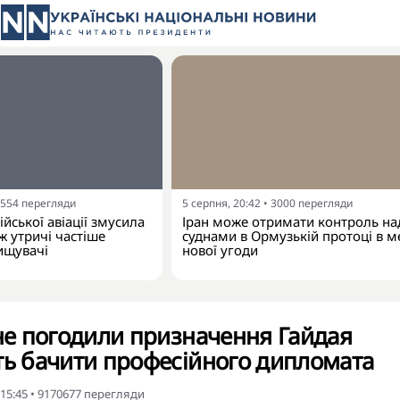
554
перегляди
5 серпня, 20:42
•
3000
перегляди
ійської авіації змусила
Іран може отримати контроль на
ж утричі частіше
суднами в Ормузькій протоці в 
ищувачі
нової угоди
 не погодили призначення Гайдая
ть бачити професійного дипломата
 15:45
•
9170677
перегляди