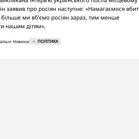
 викликана інтерв’ю українського посла місцевому
він заявив про росіян наступне: «Намагаємося вбит
 більше ми вб’ємо росіян зараз, тим менше
ти нашим дітям».
нальні Новини
ПОЛІТИКА