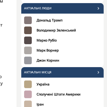
ом
АКТУАЛЬНI ЛЮДИ
Дональд Трамп
нт
Володимир Зеленський
Марко Рубіо
Марк Ворнер
Джон Корнин
АКТУАЛЬНІ МІСЦЯ
р
ку
Україна
Сполучені Штати Америки
Іран