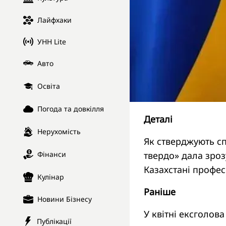
Лайфхаки
УНН Lite
Авто
Освіта
Погода та довкілля
Деталі
Нерухомість
Як стверджують сп
Фінанси
твердо» дала зроз
Казахстані профес
Кулінар
Раніше
Новини Бізнесу
У квітні ексголов
Публікації