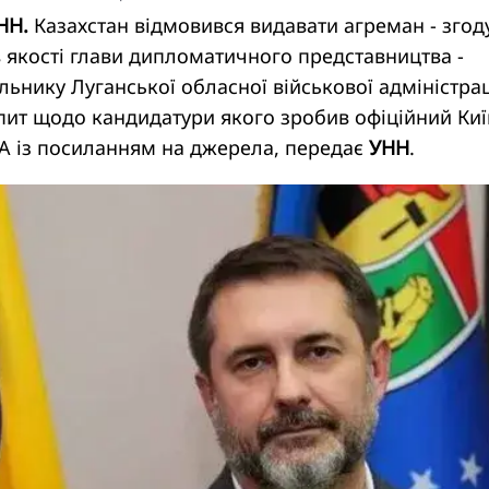
НН.
Казахстан відмовився видавати агреман - згод
 якості глави дипломатичного представництва -
нику Луганської обласної військової адміністрац
пит щодо кандидатури якого зробив офіційний Киї
A із посиланням на джерела, передає
УНН
.