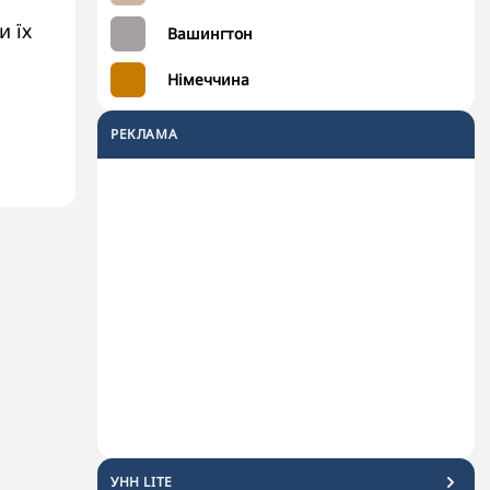
и їх
Вашингтон
Німеччина
РЕКЛАМА
УНН LITE