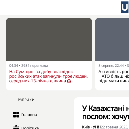
04:34
•
2954
перегляди
5 серпня, 22:44
•
3
На Сумщині за добу внаслідок
Активність рос
російських атак загинули троє людей,
НАТО більш ні
серед них 13-річна дівчина
піднімати вин
РУБРИКИ
У Казахстані
послом: хочу
Головна
Київ
•
УНН
22 травня 2023,
Політика