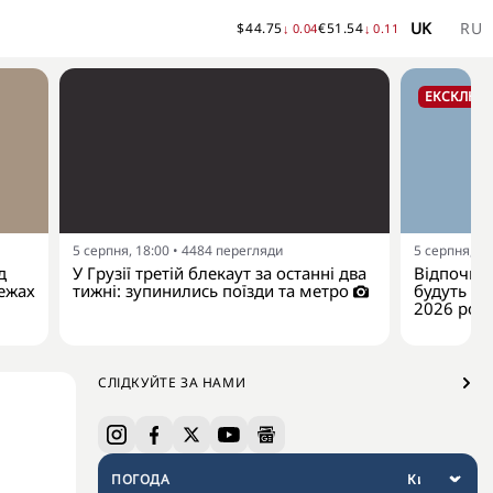
UK
RU
$
44.75
€
51.54
↓
0.04
↓
0.11
ЕКСКЛЮЗ
5 серпня, 18:00
•
4484
перегляди
5 серпня, 15
д
У Грузії третій блекаут за останні два
Відпочино
межах
тижні: зупинились поїзди та метро
будуть на
2026 рок
СЛІДКУЙТЕ ЗА НАМИ
ПОГОДА