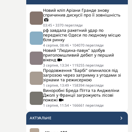
Новий кліп Аріани Гранде знову
спричинив дискусії про її зовнішність
03:45
•
3370
перегляди
рф завдала ракетний удар по
передмістю Одеси по людному місцю
біля ринку
4 серпня, 08:46
•
104070
перегляди
Новий "Людина-павук" здобув
приголомшливий дебют у перший
вікенд
3 серпня, 13:34
•
119255
перегляди
Продовження "Барбі" опинилося під
загрозою через затримку з угодами зі
зірками та режисеркою
1 серпня, 13:49
•
158394
перегляди
Виноробні Бреда Пітта та Анджеліни
Джолі у Франції загрожують лісові
пожежі
1 серпня, 11:54
•
166661
перегляди
АКТУАЛЬНЕ