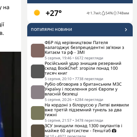
у на
+27°
1.7
м/с
54
%
748
мм
ії
ПОПУЛЯРНI НОВИНИ
в.
ФБР під керівництвом Пателя
налагоджує безпрецедентні зв'язки з
Китаєм та рф - ЗМІ
5 серпня, 19:46
•
6672
перегляди
Російський удар знищив резервний
склад BookChef: згоріли понад 100
тисяч книг
5 серпня, 20:10
•
7738
перегляди
Рубіо обговорив з британським МЗС
Україну і посилення ролі Європи у
власній безпеці
5 серпня, 20:26
•
6284
перегляди
На кордоні з білоруссю у Литві виявили
вже третій підземний тунель за два
тижні
5 серпня, 21:57
•
3478
перегляди
ЗСУ знищили понад 1300 окупантів і
майже 60 артсистем - Генштаб
04:10
•
4972
перегляди