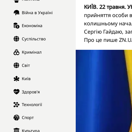
КИЇВ. 22 травня. У
Війна в Україні
прийняття особи в
колишньому началь
Економіка
Сергію Гайдаю, за
Суспільство
Про це пише ZN.U
Кримінал
Світ
Київ
Здоров'я
Технології
Спорт
Культура