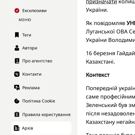
призначати
колишн
України.
Ексклюзиви
МЕНЮ
Як повідомляв
УН
Луганської ОВА Се
Теги
України Володимир
Автори
16 березня Гайдай
Про агентство
Казахстані.
Контакти
Контекст
Попередній україн
Реклама
саме професійним
Політика Cookie
Зеленський був зм
після незадоволен
Правила користування
Казахстану негайн
Архів