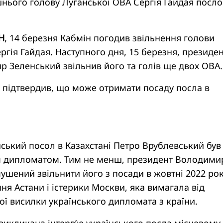
ього голову Луганської ОВА Сергія Гайдая посл
Н
, 14 березня Кабмін погодив звільнення голови
ргія Гайдая. Наступного дня, 15 березня, президе
 Зеленський звільнив його та голів ще двох ОВА.
 підтвердив, що може отримати посаду посла в
ський посол в Казахстані Петро Врублевський був
 дипломатом. Тим не менш, президент Володими
ушений звільнити його з посади в жовтні 2022 ро
ня Астани і істерики Москви, яка вимагала від
ої висилки українського дипломата з країни.