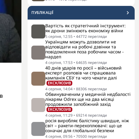
ПУБЛІКАЦІЇ
Вартість як стратегічний інструмент:
як дрони змінюють економіку війни
5 серпня, 12:55
•
44772
перегляди
Українцям можуть дозволити не
відповідати на робочі дзвінки та
повідомлення поза робочим часом -
нардеп
4 серпня, 17:53
•
64635
перегляди
40 днів ударів по росії – військовий
експерт розповів чи спрацювала
кампанія СБУ та чого чекати далі
ЕКСКЛЮЗИВ
4 серпня, 14:04
•
88306
перегляди
Обвинуваченим у медичній недбалості
в
лікарям Odrex ще на два місяці
продовжили запобіжний захід
ЕКСКЛЮЗИВ
4 серпня, 11:29
•
69214
перегляди
росія виробляє балістику швидше, ніж
світ – ракети-перехоплювачі: що це
означає для глобальної безпеки
4 серпня, 09:56
•
70500
перегляди