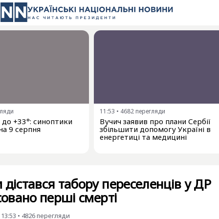
гляди
11:53
•
4682
перегляди
і до +33°: синоптики
Вучич заявив про плани Сербії
на 9 серпня
збільшити допомогу Україні в
енергетиці та медицині
 дістався табору переселенців у ДР
ксовано перші смерті
 13:53
•
4826
перегляди