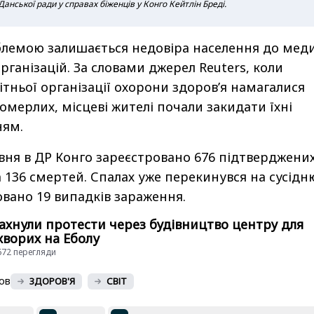
Данської ради у справах біженців у Конго Кейтлін Бреді.
лемою залишається недовіра населення до меди
рганізацій. За словами джерел Reuters, коли
ітньої організації охорони здоров’я намагалися
померлих, місцеві жителі почали закидати їхні
ням.
вня в ДР Конго зареєстровано 676 підтверджени
а 136 смертей. Спалах уже перекинувся на сусідн
овано 19 випадків зараження.
лахнули протести через будівництво центру для
хворих на Еболу
3672 перегляди
ов
ЗДОРОВ'Я
СВІТ