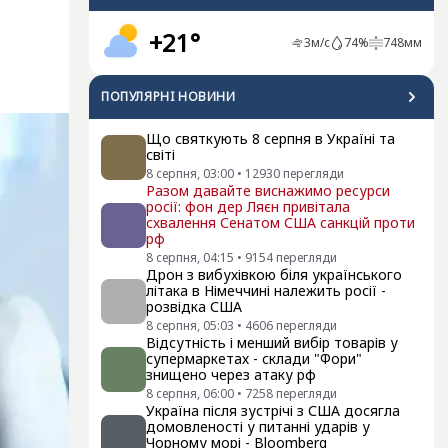
+21°
3
м/с
74
%
748
мм
ПОПУЛЯРНI НОВИНИ
Що святкують 8 серпня в Україні та
світі
8 серпня, 03:00
•
12930
перегляди
Разом давайте виснажимо ресурси
росії: фон дер Ляєн привітала
схвалення Сенатом США санкцій проти
рф
8 серпня, 04:15
•
9154
перегляди
Дрон з вибухівкою біля українського
літака в Німеччині належить росії -
розвідка США
8 серпня, 05:03
•
4606
перегляди
Відсутність і менший вибір товарів у
супермаркетах - склади "Фори"
знищено через атаку рф
8 серпня, 06:00
•
7258
перегляди
Україна після зустрічі з США досягла
домовленості у питанні ударів у
Чорному морі - Bloomberg