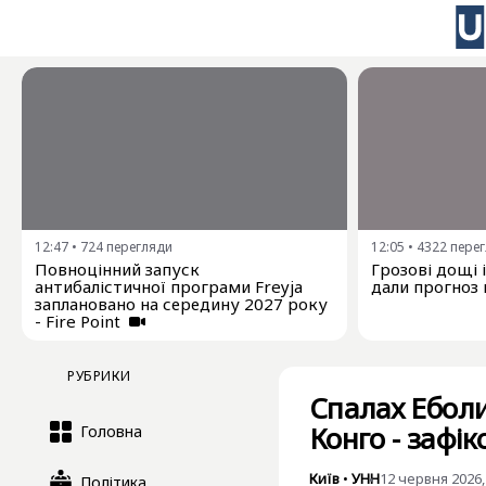
12:47
•
724
перегляди
12:05
•
4322
пере
Повноцінний запуск
Грозові дощі 
антибалістичної програми Freyja
дали прогноз 
заплановано на середину 2027 року
- Fire Point
РУБРИКИ
Спалах Еболи
Конго - зафі
Головна
Київ
•
УНН
12 червня 2026,
Політика