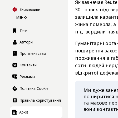
Як зазначає Reute
30 травня підтве
Ексклюзиви
залишила каранти
МЕНЮ
жінка померла, а 
Теги
підтвердили наявн
Автори
Гуманітарні орга
поширення захво
Про агентство
проживання в таб
сотні людей нері
Контакти
відкритої дефек
Реклама
Політика Cookie
Ми дуже занеп
поширитися н
Правила користування
та масове пер
вони контакт
Архів