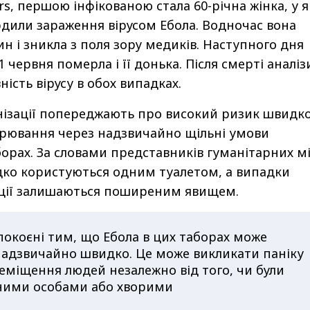
rs, першою інфікованою стала 60-річна жінка, у я
рдили зараження вірусом Ебола. Водночас вона
н і зникла з поля зору медиків. Наступного дня
1 червня померла і її донька. Після смерті аналіз
ість вірусу в обох випадках.
нізації попереджають про високий ризик швидк
рювання через надзвичайно щільні умови
орах. За словами представників гуманітарних мі
дко користуються одним туалетом, а випадки
ації залишаються поширеним явищем.
окоєні тим, що Ебола в цих таборах може
адзвичайно швидко. Це може викликати паніку
еміщення людей незалежно від того, чи були
ними особами або хворими