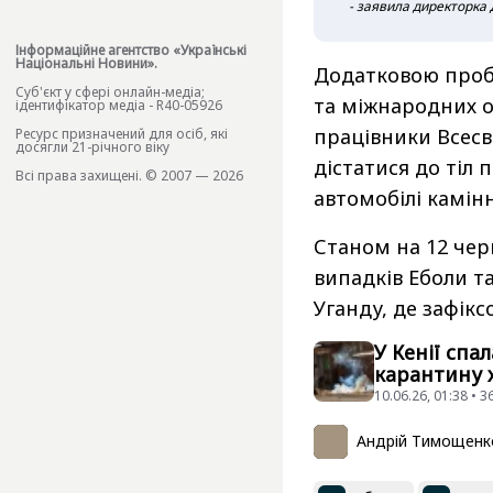
- заявила директорка 
Інформаційне агентство «Українські
Національні Новини».
Додатковою проб
Cуб'єкт у сфері онлайн-медіа;
та міжнародних о
ідентифікатор медіа - R40-05926
працівники Всесв
Ресурс призначений для осіб, які
досягли 21-річного віку
дістатися до тіл 
Всі права захищені. © 2007 — 2026
автомобілі камін
Станом на 12 чер
випадків Еболи т
Уганду, де зафікс
У Кенії спа
карантину 
10.06.26, 01:38 • 
Андрій Тимощенк