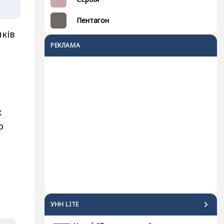
Пентагон
ків
РЕКЛАМА
х
ю
УНН LITE