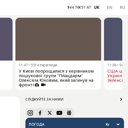
UK
EN
RU
$
44.76
€
51.67
11:47
•
5014
перегляди
11:38
•
5662
У Києві попрощалися з керівником
США щом
пошукової групи "Плацдарм"
Україні р
Олексієм Юковим, який загинув на
Зеленськ
фронті
СЛІДКУЙТЕ ЗА НАМИ
ПОГОДА