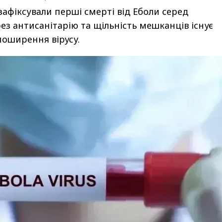
зафіксували перші смерті від Еболи серед
ез антисанітарію та щільність мешканців існує
оширення вірусу.