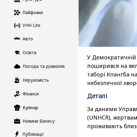
Лайфхаки
УНН Lite
Авто
Освіта
У Демократичній 
поширився на вел
Погода та довкілля
таборі Кпангба на
Нерухомість
небезпечної хвор
Фінанси
Деталі
Кулінар
За даними Управл
(UNHCR), жертвам
Новини Бізнесу
проживають близь
Публікації