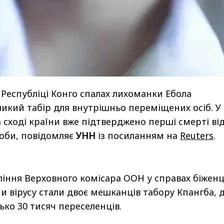
Республіці Конго спалах лихоманки Ебола
икий табір для внутрішньо переміщених осіб. У
 сході країни вже підтверджено перші смерті ві
оби, повідомляє
УНН
із посиланням на
Reuters
.
іння Верховного комісара ООН у справах біженц
и вірусу стали двоє мешканців табору Кпангба, 
ко 30 тисяч переселенців.