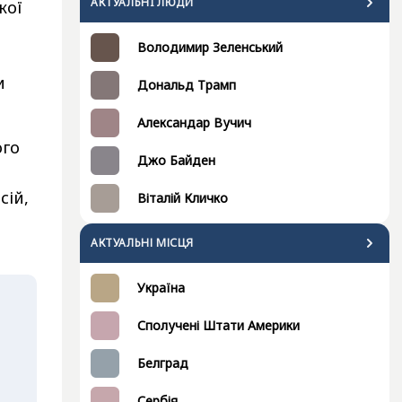
АКТУАЛЬНI ЛЮДИ
кої
Володимир Зеленський
и
Дональд Трамп
Александар Вучич
ого
Джо Байден
сій,
Віталій Кличко
АКТУАЛЬНІ МІСЦЯ
Україна
Сполучені Штати Америки
Белград
Сербія