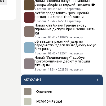
Новий "Людина-павук" встановив
в'я
рекорд зборів за перший тиждень
7 серпня, 05:35
•
65136
перегляди
Netflix представить "розширений
погляд" на Grand Theft Auto VI
6 серпня, 13:42
•
87531
перегляди
Новий кліп Аріани Гранде знову
спричинив дискусії про її зовнішність
6 серпня, 03:45
•
118935
перегляди
рф завдала ракетний удар по
передмістю Одеси по людному місцю
біля ринку
4 серпня, 08:46
•
192041
перегляди
Новий "Людина-павук" здобув
приголомшливий дебют у перший
вікенд
3 серпня, 13:34
•
202398
перегляди
АКТУАЛЬНЕ
Опалення
MIM-104 Patriot