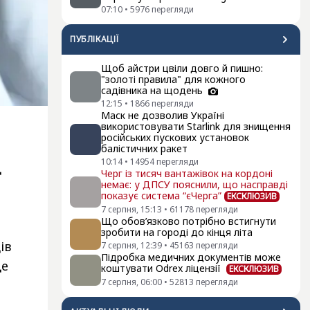
07:10
•
5976
перегляди
ПУБЛІКАЦІЇ
Щоб айстри цвіли довго й пишно:
"золоті правила" для кожного
садівника на щодень
12:15
•
1866
перегляди
Маск не дозволив Україні
використовувати Starlink для знищення
російських пускових установок
балістичних ракет
10:14
•
14954
перегляди
д
Черг із тисяч вантажівок на кордоні
немає: у ДПСУ пояснили, що насправді
показує система “єЧерга”
ЕКСКЛЮЗИВ
7 серпня, 15:13
•
61178
перегляди
Що обов’язково потрібно встигнути
зробити на городі до кінця літа
ів
7 серпня, 12:39
•
45163
перегляди
Підробка медичних документів може
де
коштувати Odrex ліцензії
ЕКСКЛЮЗИВ
7 серпня, 06:00
•
52813
перегляди