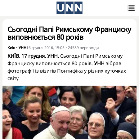
Сьогодні Папі Римському Франциску
виповнюється 80 років
Київ
•
УНН
16 грудня 2016, 15:05
•
24589
перегляди
КИЇВ. 17 грудня. УНН.
Сьогодні Папі Римському
Франциску виповнюється 80 років.
УНН
зібрав
фотографії із візитів Понтифіка у різних куточках
світу.