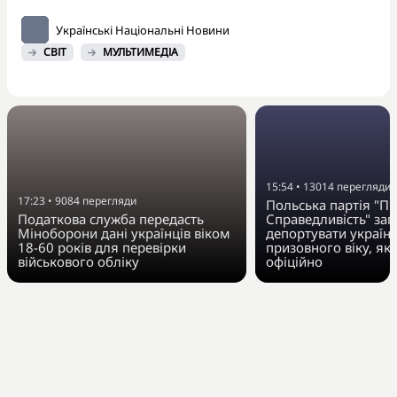
Українські Національні Новини
СВІТ
МУЛЬТИМЕДІА
15:54
•
13014
перегляди
17:23
•
9084
перегляди
Польська партія "Пр
Податкова служба передасть
Справедливість" за
Міноборони дані українців віком
депортувати українц
18-60 років для перевірки
призовного віку, як
військового обліку
офіційно