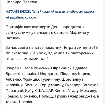
Колейро Прекою.
ЧИТАЙТЕ ТАКОЖ:
Папа Римський назвав ганьбою ситуацію з
міграційною кризою
Понтифік вже вчетверте День народження
святкуватиме у пансіонаті Святого Мартина у
Ватикані.
За час свого папства намісник Петра з липня 2013
по листопад 2016 року здійснив 17 пасторських
візитів за межами Італії.
Зокрема, Папа Римський Франциск відвідав
Бразилію, Ізраіль і Йорданію, Південну Корею,
Албанію, Францію, Туреччину, Шрі-Ланку і
Філліпіни, Боснію і Герцеговину, Еквадор, Болівію і
Парагвай, Кубу, США, ЦАР, Кенію і Угаду, Мексику,
Грецію, Вірменію, Польщу, Грузію і Азербайджан, а
також Швецію.