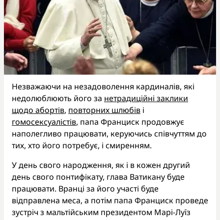
Незважаючи на незадоволення кардиналів, які
недолюблюють його за
нетрадиційні заклики
щодо абортів
,
повторних шлюбів
і
гомосексуалістів
, папа Франциск продовжує
наполегливо працювати, керуючись співчуттям до
тих, хто його потребує, і смиренням.
У день свого народження, як і в кожен другий
день свого понтифікату, глава Ватикану буде
працювати. Вранці за його участі буде
відправлена меса, а потім папа Франциск проведе
зустріч з мальтійським президентом Марі-Луїз