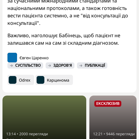
за сучасними міжнародними стандартами та
національними протоколами, а також готовність
вести пацієнта системно, а не "від консультації до
консультації".
Важливо, наголошує Бабінець, щоб пацієнт не
залишався сам на сам зі складним діагнозом.
Євген Царенко
СУСПІЛЬСТВО
ЗДОРОВ'Я
ПУБЛІКАЦІЇ
Odrex
Карцинома
ЕКСКЛЮЗИВ
13:14
•
2000
перегляди
12:21
•
9446
перегляди