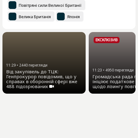
Повітряні сили Великої Британії
Велика Британія
Японія
ЕКСКЛЮЗИВ
11:29
•
2440
перегляди
11:23
•
4950
перегляди
Від закупівель до ТЦК:
Генпрокурор повідомив, що у
Громадська рада пр
справах в оборонній сфері вже
ініціює податкове 
488 підозрюваних
щодо лізингу повіт