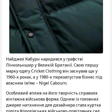
Найджел Кабурн народився у графстві
Лінкольншир у Великій Британії. Свою першу
марку одягу Cricket Clothing він заснував ще у
1960-х роках, а у 1980-х перезапустив бізнес під
власним ім’ям – Nigel Cabourn.
Особливий вплив на його творчість справила
вінтажна військова форма. Одним із головних
джерел натхнення для дизайнера стала куртка
пілота Королівських військово-повітряних сил