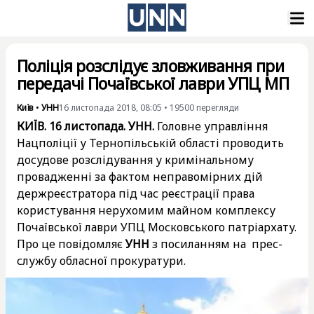
Поліція розслідує зловживання при
передачі Почаївської лаври УПЦ МП
Київ
•
УНН
16 листопада 2018, 08:05
•
19500
перегляди
КИЇВ. 16 листопада. УНН.
Головне управління
Нацполіції у Тернопільській області проводить
досудове розслідування у кримінальному
провадженні за фактом неправомірних дій
держреєстратора під час реєстрації права
користування нерухомим майном комплексу
Почаївської лаври УПЦ Московського патріархату.
Про це повідомляє
УНН
з посиланням на прес-
службу обласної прокуратури.