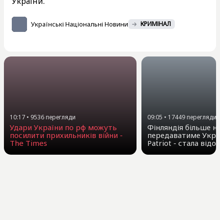
України.
Українські Національні Новини
КРИМІНАЛ
10:17
•
9536
перегляди
09:05
•
17449
перегляди
Удари України по рф можуть
Фінляндія більше н
посилити прихильників війни -
передаватиме Укра
The Times
Patriot - стала від