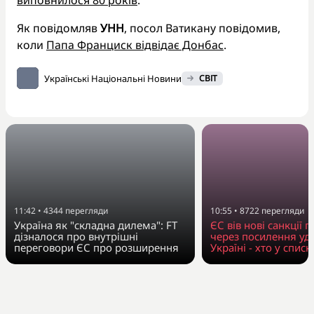
виповнилося 80 років
.
Як повідомляв
УНН
, посол Ватикану повідомив,
коли
Папа Франциск відвідає Донбас
.
Українські Національні Новини
СВІТ
11:42
•
4344
перегляди
10:55
•
8722
перегляди
Україна як "складна дилема": FT
ЄС вів нові санкції п
дізналося про внутрішні
через посилення уда
переговори ЄС про розширення
Україні - хто у списк