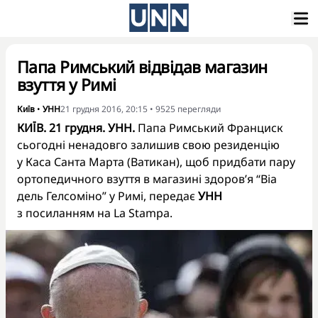
Папа Римський відвідав магазин
взуття у Римі
Київ
•
УНН
21 грудня 2016, 20:15
•
9525
перегляди
КИЇВ. 21 грудня. УНН.
Папа Римський Франциск
сьогодні ненадовго залишив свою резиденцію
у Каса Санта Марта (Ватикан), щоб придбати пару
ортопедичного взуття в магазині здоров’я “Віа
дель Гелсоміно” у Римі, передає
УНН
з посиланням на La Stampa.