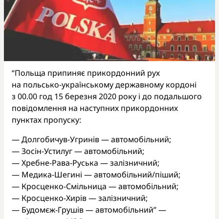
“Польща припиняє прикордонний рух
на польсько-українському державному кордоні
з 00.00 год 15 березня 2020 року і до подальшого
повідомлення на наступних прикордонних
пунктах пропуску:
— Долгобичув-Угринів — автомобільний;
— Зосін-Устилуг — автомобільний;
— Хребне-Рава-Руська — залізничний;
— Медика-Шегині — автомобільний/піший;
— Кросценко-Смільница — автомобільний;
— Кросценко-Хирів — залізничний;
— Будомєж-Грушів — автомобільний” —