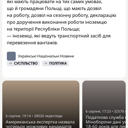
які мають працювати на тих самих умовах,
що й громадяни Польщі, що мають дозвіл
на роботу, дозвіл на сезонну роботу, декларацію
про доручення виконання роботи іноземцю
на території Республіки Польща;
— іноземці, які ведуть транспортний засіб для
перевезення вантажів.
Українські Національні Новини
СУСПІЛЬСТВО
ПОЛІТИКА
6 серпня, 17:23
•
32578
п
6 серпня, 19:14
•
28026
перегляди
Податкова служба п
Американська експертка назвала
Міноборони дані укр
чотирьох можливих кандидатів
18-60 років для пер