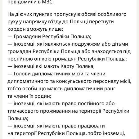
повідомили в МЗС.
На діючих пунктах пропуску в обсязі особливого
руху у напрямку в‘їзду до Польщі перетнути
кордон зможуть лише:
— Громадяни Республіки Польща;
— іноземці, які являються подружжям або дітьми
громадян Республіки Польща або знаходяться під
постійною опікою громадян Республіки Польща;
— іноземці які мають Карту Поляка;
— Голови дипломатичних місій та члени
дипломатичного та консульського персоналу місії,
тобто особи що мають дипломатичний ранг
та члени їх родин;
— іноземці, які мають право постійного або
тимчасового проживання на території Республіки
Польща;
— іноземці, які мають право працювати
на території Республіки Польща, тобто іноземці,