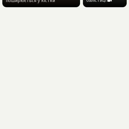
балістиці
поширюється у кістки