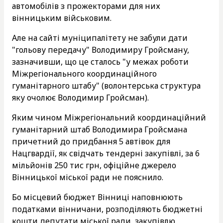
автомобілів з прожекторами для них
вінницьким військовим.
Але на сайті муніципалітету не забули дати
"гольову передачу" Володимиру Гройсману,
зазначивши, що це сталось "у межах роботи
Міжрегіонального координаційного
гуманітарного штабу" (волонтерська структура
яку очолює Володимир Гройсман).
Яким чином Міжрегіональний координаційний
гуманітарний штаб Володимира Гройсмана
причетний до придбання 5 автівок для
Нацгвардії, як свідчать тендерні закупівлі, за 6
мільйонів 250 тис грн, офіційне джерело
Вінницької міської ради не пояснило.
Бо місцевий бюджет Вінниці наповнюють
податками вінничани, розподіляють бюджетні
кошти депутати міської ради, закупівлю