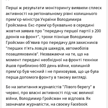
Перші ж результати моніторингу виявили сплеск
активності на регіональному рівні колишнього
прем'єр-міністра України Володимира
Гройсмана. Екс-прем'єр буквально в середині
жовтня заявив про "передачу першої партії з 200
дронів на фронт", трохи пізніше Володимир
Гройсман об'явив про передачу для захисників
"перших п'ять ловців шахедів, автомобілів
позашляховиків". Незважаючи на те, що на
момент передачі необхідної на фронті техніки
йшов приблизно 600 день війни, колишній
прем'єр був чесний і не приховував, що це була
перша допомога фронту в такому вигляді.
Бо на запитання журналістів "Лівого берегу" в
червні, про власні активності під час великої
війни, Володимир Гройсман не відповів. Як
зазначали журналісти, на своєму Facebook