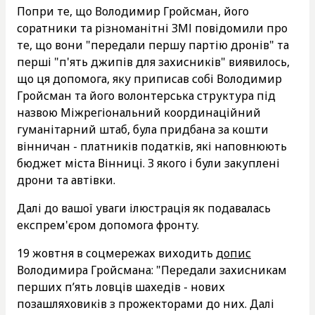
Попри те, що Володимир Гройсман, його
соратники та різноманітні ЗМІ повідомили про
те, що вони "передали першу партію дронів" та
перші "п'ять джипів для захисників" виявилось,
що ця допомога, яку приписав собі Володимир
Гройсман та його волонтерська структура під
назвою Міжрегіональний координаційний
гуманітарний штаб, була придбана за кошти
вінничан - платників податків, які наповнюють
бюджет міста Вінниці. З якого і були закуплені
дрони та автівки.
Далі до вашої уваги ілюстрація як подавалась
експрем'єром допомога фронту.
19 жовтня в соцмережах виходить
допис
Володимира Гройсмана: "Передали захисникам
перших пʼять ловців шахедів - нових
позашляховиків з прожекторами до них. Далі