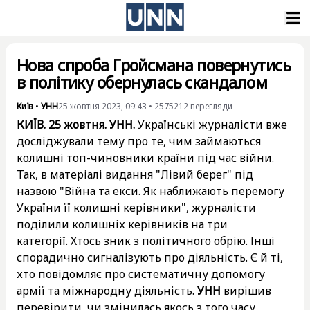
Нова спроба Гройсмана повернутись
в політику обернулась скандалом
Київ
•
УНН
25 жовтня 2023, 09:43
•
2575212
перегляди
КИЇВ. 25 жовтня. УНН.
Українські журналісти вже
досліджували тему про те, чим займаються
колишні топ-чиновники країни під час війни.
Так, в матеріалі видання
"Лівий берег"
під
назвою "Війна та екси. Як наближають перемогу
України її колишні керівники", журналісти
поділили колишніх керівників на три
категорії. Хтось зник з політичного обрію. Інші
спорадично сигналізують про діяльність. Є й ті,
хто повідомляє про систематичну допомогу
армії та міжнародну діяльність.
УНН
вирішив
перевірити, чи змінилась якось з того часу,