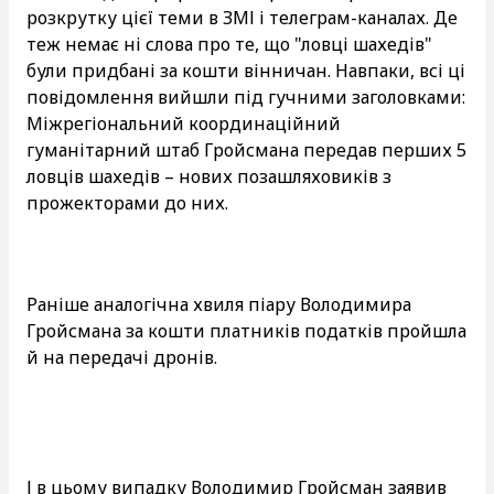
розкрутку цієї теми в ЗМІ і телеграм-каналах. Де
теж немає ні слова про те, що "ловці шахедів"
були придбані за кошти вінничан. Навпаки, всі ці
повідомлення вийшли під гучними заголовками:
Міжрегіональний координаційний
гуманітарний штаб Гройсмана передав перших 5
ловців шахедів – нових позашляховиків з
прожекторами до них.
Раніше аналогічна хвиля піару Володимира
Гройсмана за кошти платників податків пройшла
й на передачі дронів.
І в цьому випадку Володимир Гройсман заявив