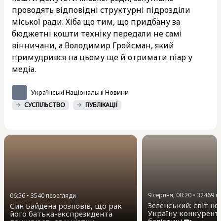
проводять відповідні структурні підрозділи
міської ради. Хіба що тим, що придбану за
бюджетні кошти техніку передали не самі
вінничани, а Володимир Гройсман, який
примудрився на цьому ще й отримати піар у
медіа.
Українські Національні Новини
СУСПІЛЬСТВО
ПУБЛІКАЦІЇ
9 серпня, 00:20
•
32469
п
06:56
•
3540
перегляди
Зеленський: світ не
Син Байдена розповів, що рак
Україну конкурент
його батька-експрезидента