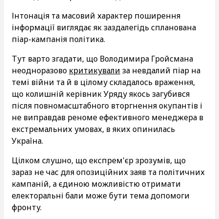
Інтонація та масовий характер поширення
інформації виглядає як заздалегідь спланована
піар-кампанія політика.
Тут варто згадати, що Володимира Гройсмана
неодноразово
критикували
за невдалий піар на
темі війни та й в цілому складалось враження,
що колишній керівник Уряду якось загубився
після повномасштабного вторгнення окупантів і
не виправдав реноме ефективного менеджера в
екстремальних умовах, в яких опинилась
Україна.
Цілком слушно, що експрем'єр зрозумів, що
зараз не час для опозиційних заяв та політичних
кампаній, а єдиною можливістю отримати
електоральні бали може бути тема допомоги
фронту.