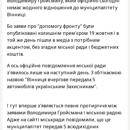
Володимиру Гройсману, який офіційно сьогодні
немає жодного відношення до муніципалітету
Вінниці.
Бо заяви про "допомогу фронту" були
опубліковані колишнім прем'єром 19 жовтня і в
той же день пішли в медіа з потрібним
акцентом, без згадки міської ради і бюджетних
коштів.
А ось офіційне повідомлення міської ради
з'явилось лише на наступний день. З обтікаємою
назвою "Вінниця вчергове передала 5
автомобілів українським Захисникам".
І тут вперше з'являється певне протиріччя між
заявами Володимира Гройсмана і міською радою.
Адже на сайті міськради повідомили, що це
муніципалітет передав 5 всюдихідних