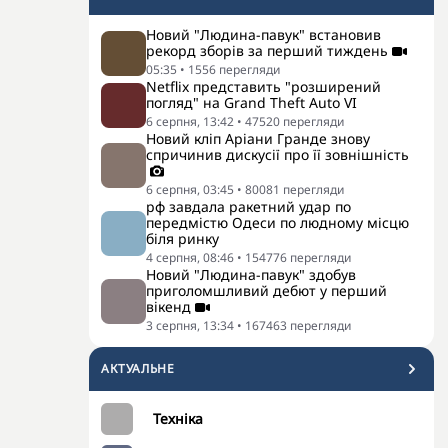
Новий "Людина-павук" встановив
рекорд зборів за перший тиждень
05:35
•
1556
перегляди
Netflix представить "розширений
погляд" на Grand Theft Auto VI
6 серпня, 13:42
•
47520
перегляди
Новий кліп Аріани Гранде знову
спричинив дискусії про її зовнішність
6 серпня, 03:45
•
80081
перегляди
рф завдала ракетний удар по
передмістю Одеси по людному місцю
біля ринку
4 серпня, 08:46
•
154776
перегляди
Новий "Людина-павук" здобув
приголомшливий дебют у перший
вікенд
3 серпня, 13:34
•
167463
перегляди
АКТУАЛЬНЕ
Техніка