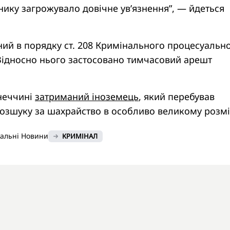
ику загрожувало довічне ув’язнення”, — йдеться
ний в порядку ст. 208 Кримінального процесуальн
 Відносно нього застосовано тимчасовий арешт
неччині
затриманий іноземець
, який перебував
озшуку за шахрайство в особливо великому розмі
нальні Новини
КРИМІНАЛ