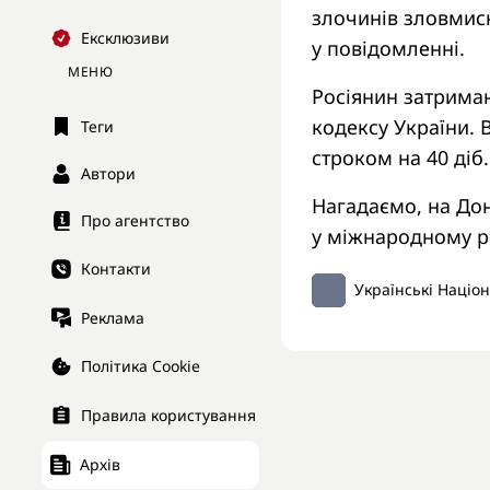
злочинів зловмисн
Ексклюзиви
у повідомленні.
МЕНЮ
Росіянин затрима
кодексу України.
Теги
строком на 40 діб.
Автори
Нагадаємо, на До
Про агентство
у міжнародному р
Контакти
Українські Націо
Реклама
Політика Cookie
Правила користування
Архів