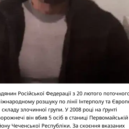
дянин Російської Федерації з 20 лютого поточног
іжнародному розшуку по лінії Інтерполу та Європ
складу злочинної групи. У 2008 році на ґрунті
орожнечі він вбив 5 осіб в станиці Первомайській
ону Чеченської Республіки. За скоєння вказаних