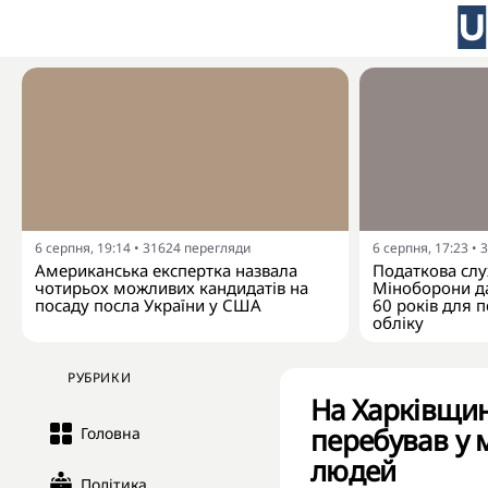
6 серпня, 19:14
•
31624
перегляди
6 серпня, 17:23
•
3
Американська експертка назвала
Податкова слу
чотирьох можливих кандидатів на
Міноборони да
посаду посла України у США
60 років для п
обліку
РУБРИКИ
На Харківщин
перебував у 
Головна
людей
Політика