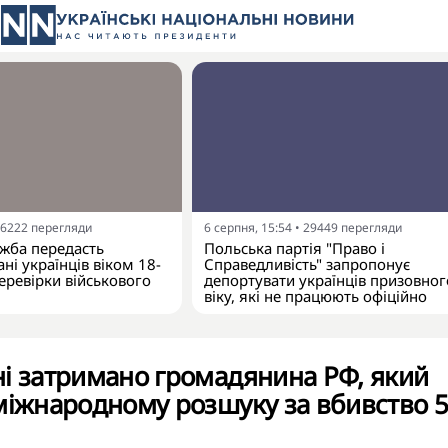
6222
перегляди
6 серпня, 15:54
•
29449
перегляди
жба передасть
Польська партія "Право і
ні українців віком 18-
Справедливість" запропонує
еревірки військового
депортувати українців призовног
віку, які не працюють офіційно
і затримано громадянина РФ, який
міжнародному розшуку за вбивство 