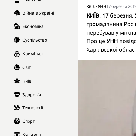
Київ
•
УНН
17 березня 2019
Війна в Україні
КИЇВ. 17 березня.
громадянина Росій
Економіка
перебував у міжн
Суспільство
Про це
УНН
повідо
Харківської област
Кримінал
Світ
Київ
Здоров'я
Технології
Спорт
Культура