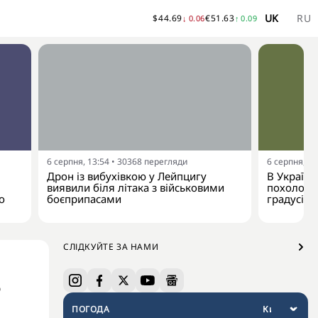
UK
RU
$
44.69
€
51.63
↓
0.06
↑
0.09
6 серпня, 13:54
•
30368
перегляди
6 серпня, 13
Дрон із вибухівкою у Лейпцигу
В Україну
виявили біля літака з військовими
похолодан
о
боєприпасами
градусів
СЛІДКУЙТЕ ЗА НАМИ
5
ПОГОДА