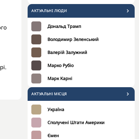
АКТУАЛЬНI ЛЮДИ
Дональд Трамп
ого
Володимир Зеленський
Валерій Залужний
Марко Рубіо
рі.
Марк Карні
АКТУАЛЬНІ МІСЦЯ
Україна
Сполучені Штати Америки
Ємен