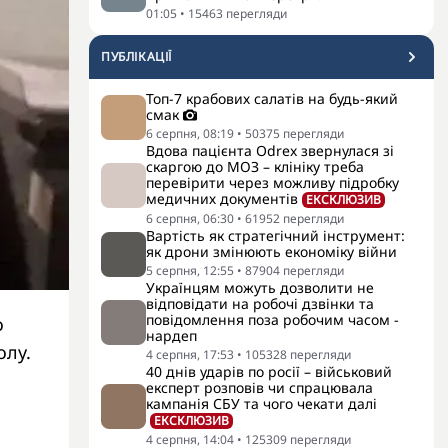
01:05
•
15463
перегляди
ПУБЛІКАЦІЇ
Топ-7 крабових салатів на будь-який
смак
6 серпня, 08:19
•
50375
перегляди
Вдова пацієнта Odrex звернулася зі
скаргою до МОЗ – клініку треба
перевірити через можливу підробку
медичних документів
ЕКСКЛЮЗИВ
6 серпня, 06:30
•
61952
перегляди
Вартість як стратегічний інструмент:
як дрони змінюють економіку війни
5 серпня, 12:55
•
87904
перегляди
Українцям можуть дозволити не
відповідати на робочі дзвінки та
повідомлення поза робочим часом -
о
нардеп
олу.
4 серпня, 17:53
•
105328
перегляди
40 днів ударів по росії – військовий
експерт розповів чи спрацювала
кампанія СБУ та чого чекати далі
ЕКСКЛЮЗИВ
4 серпня, 14:04
•
125309
перегляди