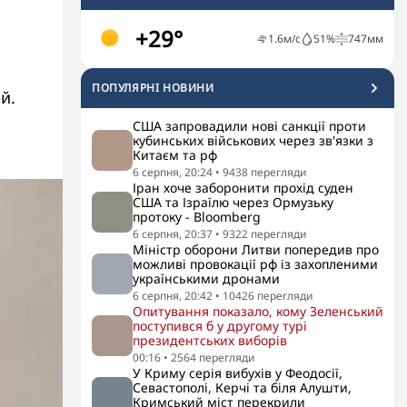
+29°
1.6
м/с
51
%
747
мм
ПОПУЛЯРНI НОВИНИ
й.
США запровадили нові санкції проти
кубинських військових через зв'язки з
Китаєм та рф
6 серпня, 20:24
•
9438
перегляди
Іран хоче заборонити прохід суден
США та Ізраїлю через Ормузьку
протоку - Bloomberg
6 серпня, 20:37
•
9322
перегляди
Міністр оборони Литви попередив про
можливі провокації рф із захопленими
українськими дронами
6 серпня, 20:42
•
10426
перегляди
Опитування показало, кому Зеленський
поступився б у другому турі
президентських виборів
00:16
•
2564
перегляди
У Криму серія вибухів у Феодосії,
Севастополі, Керчі та біля Алушти,
Кримський міст перекрили