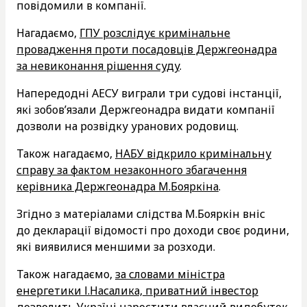
повідомили в компанії.
Нагадаємо,
ГПУ розслідує кримінальне
провадження проти посадовців Держгеонадра
за невиконання рішення суду
.
Напередодні АЕСУ виграли три судові інстанції,
які зобов’язали Держгеонадра видати компанії
дозволи на розвідку уранових родовищ.
Також нагадаємо,
НАБУ відкрило кримінальну
справу за фактом незаконного збагачення
керівника Держгеонадра М.Бояркіна
.
Згідно з матеріалами слідства М.Бояркін вніс
до декларації відомості про доходи своє родини,
які виявилися меншими за розходи.
Також нагадаємо,
за словами міністра
енергетики І.Насалика, приватний інвестор