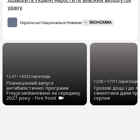
дозволить Україні наростити власний видобуток
урану
.
Українські Національні Новини
ЕКОНОМІКА
12:47
•
16322
перегляди
12:05
•
17711
перегляди
Повноцінний запуск
антибалістичної програми
Грозові дощі і до +3
Freyja заплановано на середину
синоптики дали про
2027 року - Fire Point
серпня