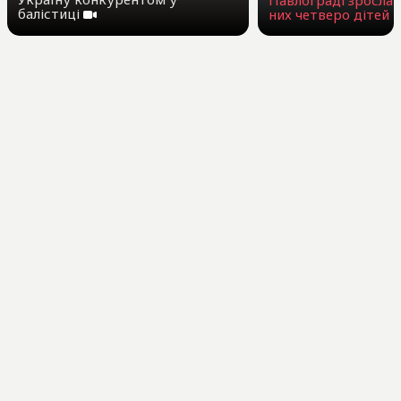
балістиці
них четверо дітей