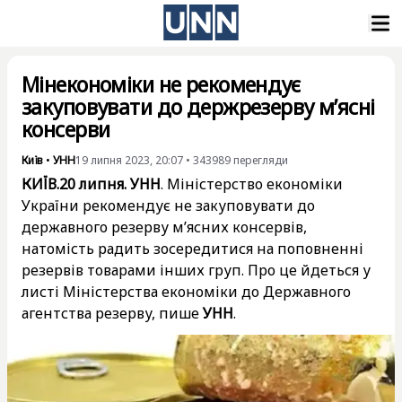
Мінекономіки не рекомендує
закуповувати до держрезерву м’ясні
консерви
Київ
•
УНН
19 липня 2023, 20:07
•
343989
перегляди
КИЇВ.20 липня. УНН
. Міністерство економіки
України рекомендує не закуповувати до
державного резерву м’ясних консервів,
натомість радить зосередитися на поповненні
резервів товарами інших груп. Про це йдеться у
листі Міністерства економіки до Державного
агентства резерву, пише
УНН
.