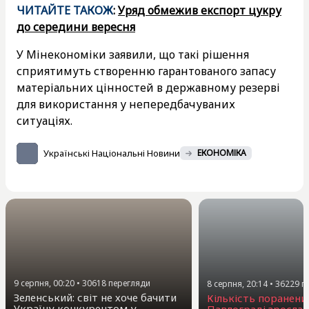
ЧИТАЙТЕ ТАКОЖ
:
Уряд обмежив експорт цукру
до середини вересня
У Мінекономіки заявили, що такі рішення
сприятимуть створенню гарантованого запасу
матеріальних цінностей в державному резерві
для використання у непередбачуваних
ситуаціях.
Українські Національні Новини
ЕКОНОМІКА
9 серпня, 00:20
•
30618
перегляди
8 серпня, 20:14
•
36229
п
Зеленський: світ не хоче бачити
Кількість поранени
Україну конкурентом у
Павлограді зросла 