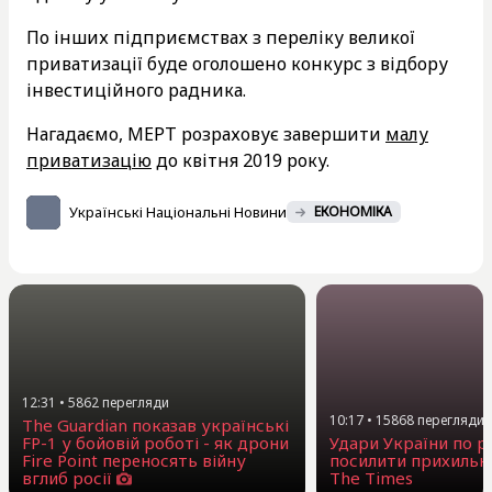
По інших підприємствах з переліку великої
приватизації буде оголошено конкурс з відбору
інвестиційного радника.
Нагадаємо, МЕРТ розраховує завершити
малу
приватизацію
до квітня 2019 року.
Українські Національні Новини
ЕКОНОМІКА
12:31
•
5862
перегляди
10:17
•
15868
перегляди
The Guardian показав українські
FP-1 у бойовій роботі - як дрони
Удари України по 
Fire Point переносять війну
посилити прихильни
вглиб росії
The Times