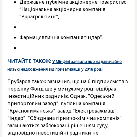
Державне публічне акціонерне товариство
“Національна акціонерна компанія
“Украгролізинг”,
Фармацевтична компанія “Індар”.
ЧИТАЙТЕ ТАКОЖ:
У Мінфіні заявили про надзвичайно
низькі надходження від приватизації у 2018 році
Трубаров також зазначив, що на 6 підприємств з
переліку Фонд ще у минулому році відібрав
інвестиційних радників. Однак, "Одеський
припортовий завод", вугільна компанія
"Краснолиманська", завод "Електроважмаш",
"Індар", "Об’єднана гірничо-хімічна компанія"
залишаються заблоковані рішенням суду,
відповідно інвестиційні радники не