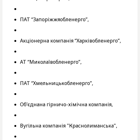
ПАТ “Запоріжжяобленерго”,
Акціонерна компанія “Харківобленерго”,
АТ “Миколаївобленерго”,
ПАТ “Хмельницькобленерго”,
Об’єднана гірничо-хімічна компанія,
Вугільна компанія "Краснолиманська",