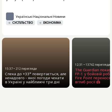
Українські Національні Новини
СУСПІЛЬСТВО
ЕКОНОМІКА
12:31
•
13742
перегляди
15:37
•
212
перегляди
The Guardian показ
Спека до +33° повертається, але
FP-1 у бойовій робо
ненадовго - якої погоди чекати
Fire Point перенося
в Україні у найближчі три дні
вглиб росії