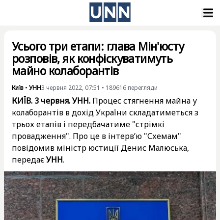
Усього три етапи: глава Мін'юсту
розповів, як конфіскуватимуть
майно колаборантів
Київ
•
УНН
3 червня 2022, 07:51
•
189616
перегляди
КИЇВ. 3 червня. УНН.
Процес стягнення майна у
колаборантів в дохід України складатиметься з
трьох етапів і передбачатиме "стрімкі
провадження". Про це в інтерв’ю "Схемам"
повідомив міністр юстиції Денис Малюська,
передає
УНН
.