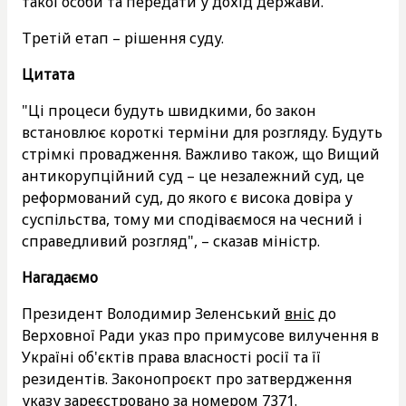
такої особи та передати у дохід держави.
Третій етап – рішення суду.
Цитата
"Ці процеси будуть швидкими, бо закон
встановлює короткі терміни для розгляду. Будуть
стрімкі провадження. Важливо також, що Вищий
антикорупційний суд – це незалежний суд, це
реформований суд, до якого є висока довіра у
суспільства, тому ми сподіваємося на чесний і
справедливий розгляд", – сказав міністр.
Нагадаємо
Президент Володимир Зеленський
вніс
до
Верховної Ради указ про примусове вилучення в
Україні об'єктів права власності росії та її
резидентів. Законопроєкт про затвердження
указу зареєстровано за номером 7371.