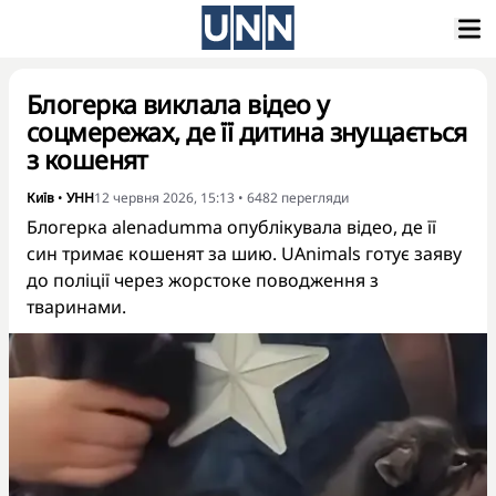
Блогерка виклала відео у
соцмережах, де її дитина знущається
з кошенят
Київ
•
УНН
12 червня 2026, 15:13
•
6482
перегляди
Блогерка alenadumma опублікувала відео, де її
син тримає кошенят за шию. UAnimals готує заяву
до поліції через жорстоке поводження з
тваринами.