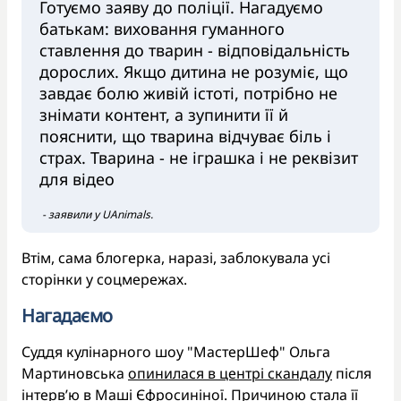
Готуємо заяву до поліції. Нагадуємо
батькам: виховання гуманного
ставлення до тварин - відповідальність
дорослих. Якщо дитина не розуміє, що
завдає болю живій істоті, потрібно не
знімати контент, а зупинити її й
пояснити, що тварина відчуває біль і
страх. Тварина - не іграшка і не реквізит
для відео
- заявили у UAnimals.
Втім, сама блогерка, наразі, заблокувала усі
сторінки у соцмережах.
Нагадаємо
Суддя кулінарного шоу "МастерШеф" Ольга
Мартиновська
опинилася в центрі скандалу
після
інтерв’ю в Маші Єфросиніної. Причиною стала її