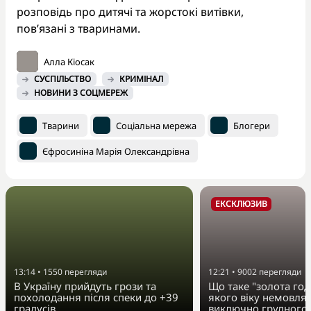
розповідь про дитячі та жорстокі витівки,
пов’язані з тваринами.
Алла Кіосак
СУСПІЛЬСТВО
КРИМІНАЛ
НОВИНИ З СОЦМЕРЕЖ
Тварини
Соціальна мережа
Блогери
Єфросиніна Марія Олександрівна
ЕКСКЛЮЗИВ
13:14
•
1550
перегляди
12:21
•
9002
перегляди
В Україну прийдуть грози та
Що таке "золота год
похолодання після спеки до +39
якого віку немовля
градусів
виключно грудного