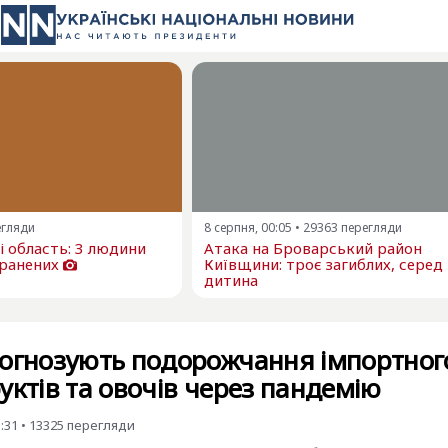
егляди
8 серпня, 00:05
•
29363
перегляди
 і область: 3 людини
Атака на Броварський район
оранених
Київщини: троє загиблих, серед
дитина
рогнозують подорожчання імпортног
уктів та овочів через пандемію
5:31
•
13325
перегляди