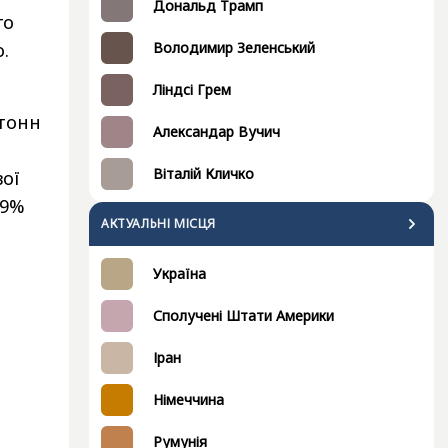
Дональд Трамп
го
.
Володимир Зеленський
Ліндсі Грем
 тонн
Александар Вучич
Віталій Кличко
вої
39%
АКТУАЛЬНІ МІСЦЯ
Україна
Сполучені Штати Америки
Іран
Німеччина
Румунія