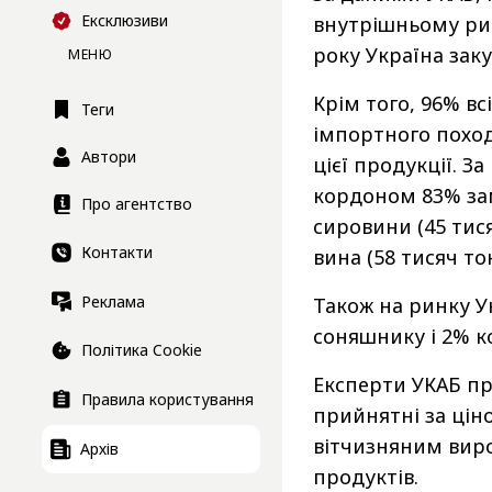
Ексклюзиви
внутрішньому рин
року Україна заку
МЕНЮ
Крім того, 96% в
Теги
імпортного походж
Автори
цієї продукції. З
кордоном 83% зам
Про агентство
сировини (45 тися
Контакти
вина (58 тисяч то
Реклама
Також на ринку У
соняшнику і 2% к
Політика Cookie
Експерти УКАБ пр
Правила користування
прийнятні за цін
вітчизняним виро
Архів
продуктів.