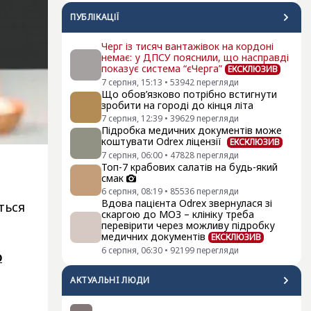
ПУБЛІКАЦІЇ
Черг із тисяч вантажівок на кордоні
немає: у ДПСУ пояснили, що насправді
показує система “єЧерга”
ЕКСКЛЮЗИВ
7 серпня, 15:13
•
53942
перегляди
Що обов’язково потрібно встигнути
зробити на городі до кінця літа
7 серпня, 12:39
•
39629
перегляди
Підробка медичних документів може
коштувати Odrex ліцензії
ЕКСКЛЮЗИВ
7 серпня, 06:00
•
47828
перегляди
Топ-7 крабових салатів на будь-який
смак
6 серпня, 08:19
•
85536
перегляди
Вдова пацієнта Odrex звернулася зі
ться
скаргою до МОЗ – клініку треба
перевірити через можливу підробку
медичних документів
ЕКСКЛЮЗИВ
6 серпня, 06:30
•
92199
перегляди
о
АКТУАЛЬНI ЛЮДИ