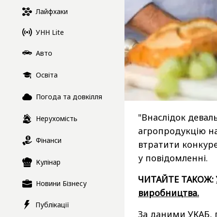
Лайфхаки
УНН Lite
Авто
Освіта
Погода та довкілля
"Внаслідок девал
Нерухомість
агропродукцію н
Фінанси
втратити конкуре
у повідомленні.
Кулінар
ЧИТАЙТЕ ТАКОЖ:
Новини Бізнесу
виробництва.
Публікації
За даними УКАБ, 