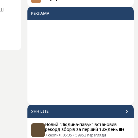
ьш
РЕКЛАМА
УНН LITE
Новий "Людина-павук" встановив
рекорд зборів за перший тиждень
7 серпня, 05:35
•
59952
перегляди