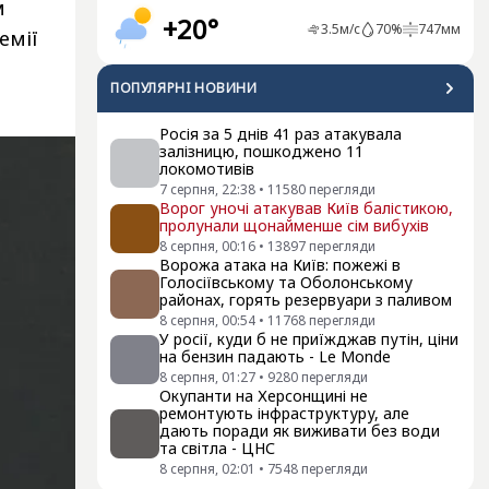
м
+20°
3.5
м/с
70
%
747
мм
емії
ПОПУЛЯРНI НОВИНИ
Росія за 5 днів 41 раз атакувала
залізницю, пошкоджено 11
локомотивів
7 серпня, 22:38
•
11580
перегляди
Ворог уночі атакував Київ балістикою,
пролунали щонайменше сім вибухів
8 серпня, 00:16
•
13897
перегляди
Ворожа атака на Київ: пожежі в
Голосіївському та Оболонському
районах, горять резервуари з паливом
8 серпня, 00:54
•
11768
перегляди
У росії, куди б не приїжджав путін, ціни
на бензин падають - Le Monde
8 серпня, 01:27
•
9280
перегляди
Окупанти на Херсонщині не
ремонтують інфраструктуру, але
дають поради як виживати без води
та світла - ЦНС
8 серпня, 02:01
•
7548
перегляди