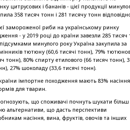
ку цитрусових і бананів - цієї продукції минуло
пила 358 тисяч тонн і 281 тисячу тонн відповідно
сієї замороженої риби на українському ринку
ення - у 2019 році до країни завезли 285 тисяч
а підсумками минулого року Україна закупила за
інників тютюну (60,6 тисячі тонн), 79% тютюно
ч тонн), 80% спирту етилового (66 тисяч тонн), 
нн), 27% шоколаду (33,6 тисячі тонн).
країни імпортне походження мають 83% насіння
ормів для тварин.
огнозують, що споживачі почнуть шукати більш
ою альтернативи, що дасть перспективи
бникам насіння, вина, фруктів, овочів та інших