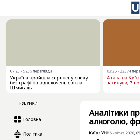
07:23
•
5236
перегляди
03:26
•
22374
пер
Україна пройшла серпневу спеку
Атака на Київ
без графіків відключень світла -
загинули, 7 п
Шмигаль
РУБРИКИ
Аналітики п
алкоголю, фр
Головна
Київ
•
УНН
6 квітня 2020, 0
Політика