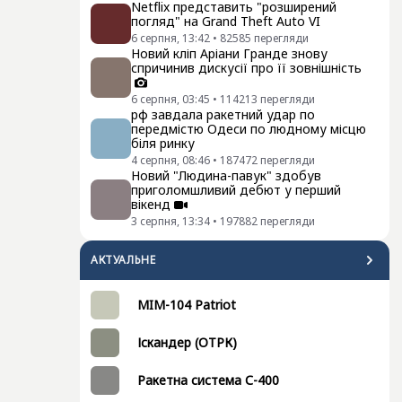
Netflix представить "розширений
погляд" на Grand Theft Auto VI
6 серпня, 13:42
•
82585
перегляди
Новий кліп Аріани Гранде знову
спричинив дискусії про її зовнішність
6 серпня, 03:45
•
114213
перегляди
рф завдала ракетний удар по
передмістю Одеси по людному місцю
біля ринку
4 серпня, 08:46
•
187472
перегляди
Новий "Людина-павук" здобув
приголомшливий дебют у перший
вікенд
3 серпня, 13:34
•
197882
перегляди
АКТУАЛЬНЕ
MIM-104 Patriot
Іскандер (ОТРК)
Ракетна система С-400