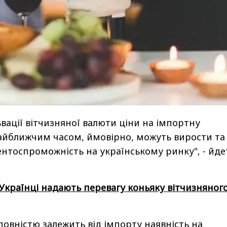
ьвації вітчизняної валюти ціни на імпортну
айближчим часом, ймовірно, можуть вирости та
нтоспроможність на українському ринку", - йде
Українці надають перевагу коньяку вітчизняног
повністю залежить від імпорту наявність на