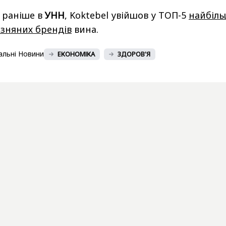
 раніше в
УНН
, Koktebel увійшов у ТОП-5
найбіл
изняних брендів
вина.
альні Новини
ЕКОНОМІКА
ЗДОРОВ'Я