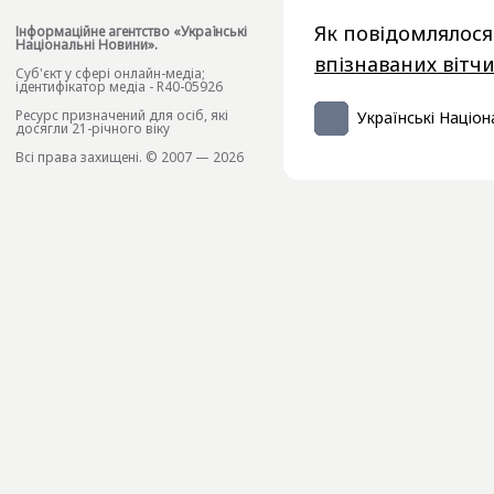
Як повідомлялося
Інформаційне агентство «Українські
Національні Новини».
впізнаваних вітч
Cуб'єкт у сфері онлайн-медіа;
ідентифікатор медіа - R40-05926
Ресурс призначений для осіб, які
Українські Націон
досягли 21-річного віку
Всі права захищені. © 2007 — 2026