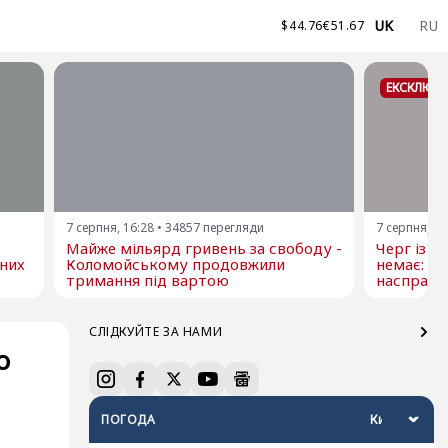
UK
RU
$
44.76
€
51.67
ЕКСКЛЮЗ
7 серпня, 16:28
•
34857
перегляди
7 серпня, 15
Майже мільярд гривень за свободу -
Черг із т
 них
Коломойському продовжили
немає: у
тримання під вартою
насправді
СЛІДКУЙТЕ ЗА НАМИ
о
ПОГОДА