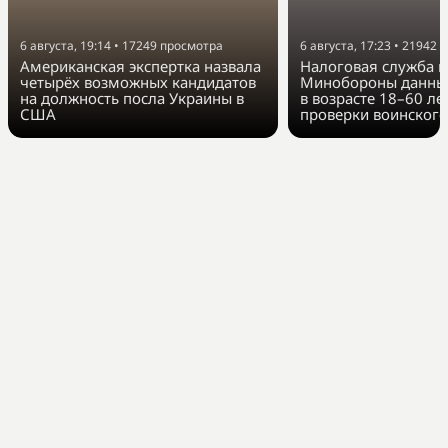
6 августа, 19:14
•
17249
просмотра
6 августа, 17:23
•
21942
п
Американская экспертка назвала
Налоговая служба п
четырёх возможных кандидатов
Минобороны данные
на должность посла Украины в
в возрасте 18–60 ле
США
проверки воинского