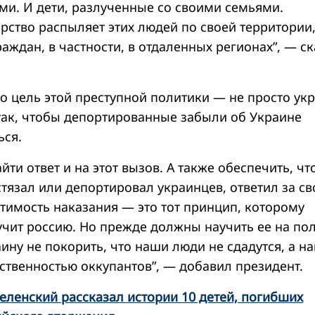
ями. И дети, разлученные со своими семьями.
рство распыляет этих людей по своей территории
аждан, в частности, в отдаленных регионах”, — с
о цель этой преступной политики — не просто укр
 так, чтобы депортированные забыли об Украине
ься.
ти ответ и на этот вызов. А также обеспечить, ч
истязал или депортировал украинцев, ответил за св
атимость наказания — это тот принцип, которому
учит россию. Но прежде должны научить ее на по
аину не покорить, что наши люди не сдадутся, а н
бственностью оккупантов”, — добавил президент.
еленский рассказал истории 10 детей, погибших