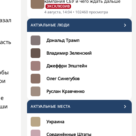
кампания СБУ и чего ждать дальше
ЭКСКЛЮЗИВ
,
4 августа, 14:04
•
102460
просмотра
казал
АКТУАЛЬНЫЕ ЛЮДИ
Дональд Трамп
асть
Владимир Зеленский
Джеффри Эпштейн
тобы
Олег Синегубов
ои
Руслан Кравченко
ле
аши
АКТУАЛЬНЫЕ МЕСТА
Украина
Соединённые Штаты