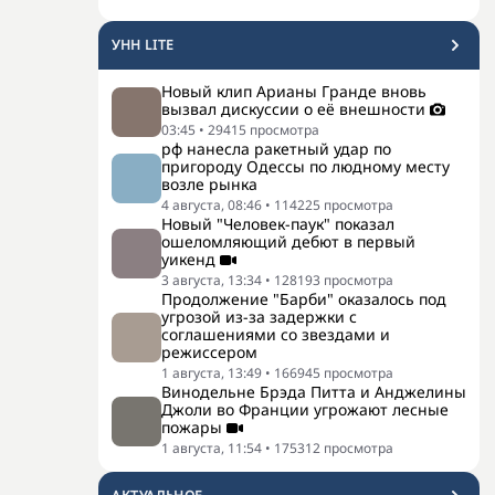
УНН LITE
Новый клип Арианы Гранде вновь
вызвал дискуссии о её внешности
03:45
•
29415
просмотра
рф нанесла ракетный удар по
пригороду Одессы по людному месту
возле рынка
4 августа, 08:46
•
114225
просмотра
Новый "Человек-паук" показал
ошеломляющий дебют в первый
уикенд
3 августа, 13:34
•
128193
просмотра
Продолжение "Барби" оказалось под
угрозой из-за задержки с
соглашениями со звездами и
режиссером
1 августа, 13:49
•
166945
просмотра
Винодельне Брэда Питта и Анджелины
Джоли во Франции угрожают лесные
пожары
1 августа, 11:54
•
175312
просмотра