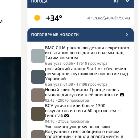
ПОГОДА
+34°
1.7
м/с
40
%
750
мм
м
ПОПУЛЯРНЫЕ НОВОСТИ
ВМС США раскрыли детали секретного
испытания по созданию плазмы над
Тихим океаном
6 августа, 00:56
•
17519
просмотра
российский аналог Starlink обеспечил
регулярное спутниковое покрытие над
Украиной
6 августа, 01:38
•
17498
просмотра
Новый клип Арианы Гранде вновь
вызвал дискуссии о её внешности
03:45
•
29070
просмотра
ВСУ уничтожили более 1300
оккупантов и почти 60 артсистем —
Генштаб
04:10
•
21502
просмотра
Экс-командующему логистики
Воздушных сил сообщили о новом
подозрении - нашли апартаменты в