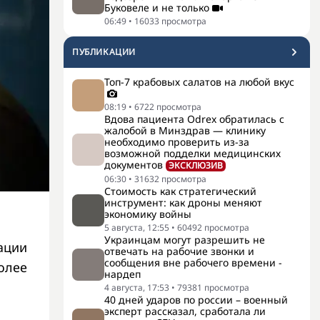
Буковеле и не только
06:49
•
16033
просмотра
ПУБЛИКАЦИИ
Топ-7 крабовых салатов на любой вкус
08:19
•
6722
просмотра
Вдова пациента Odrex обратилась с
жалобой в Минздрав — клинику
необходимо проверить из-за
возможной подделки медицинских
документов
ЭКСКЛЮЗИВ
06:30
•
31632
просмотра
Стоимость как стратегический
инструмент: как дроны меняют
экономику войны
5 августа, 12:55
•
60492
просмотра
Украинцам могут разрешить не
ации
отвечать на рабочие звонки и
сообщения вне рабочего времени -
олее
нардеп
4 августа, 17:53
•
79381
просмотра
40 дней ударов по россии – военный
эксперт рассказал, сработала ли