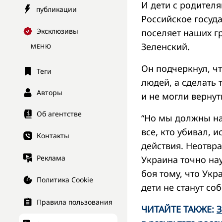
И дети с родител
публикации
Российское госуда
Эксклюзивы
поселяет наших гр
Зеленский.
МЕНЮ
Он подчеркнул, чт
Теги
людей, а сделать
Авторы
и не могли вернут
Об агентстве
“Но мы должны най
все, кто убивал, 
Контакты
действия. Неотвр
Реклама
Украина точно на
боя тому, что Укр
Политика Cookie
дети не станут со
Правила пользования
ЧИТАЙТЕ ТАКЖЕ:
З