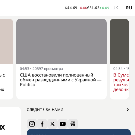
UK
RU
$
44.69
€
51.63
↓
0.06
↑
0.09
04:53
•
20597
просмотра
04:34
•
1995
ь с
США восстановили полноценный
В Сумской
обмен разведданными с Украиной —
результат
Politico
три челов
их
девочка
СЛЕДИТЕ ЗА НАМИ
их