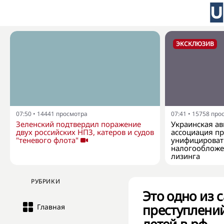
ЭКСКЛЮЗИВ
07:50
•
14441
просмотра
07:41
•
15758
про
Зеленский подтвердил поражение
Украинская а
двух российских НПЗ, катеров и судов
ассоциация п
"теневого флота"
унифицироват
налогообложе
лизинга
РУБРИКИ
Это одно из 
преступлений
Главная