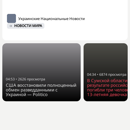
Украинские Национальные Новости
НОВОСТИ МИРА
04:34
•
6874
просмотра
04:53
•
2626
просмотра
В Сумской области з
США восстановили полноценный
результате российск
обмен разведданными с
погибли три человек
Украиной — Politico
13-летняя девочка