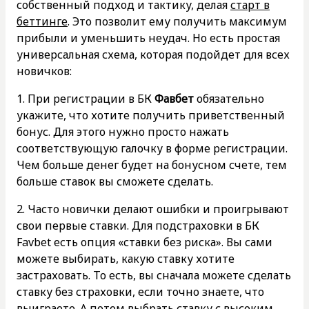
собственный подход и тактику, делая
старт в
беттинге
. Это позволит ему получить максимум
прибыли и уменьшить неудач. Но есть простая
универсальная схема, которая подойдет для всех
новичков:
1. При регистрации в БК
Фавбет
обязательно
укажите, что хотите получить приветственный
бонус. Для этого нужно просто нажать
соответствующую галочку в форме регистрации.
Чем больше денег будет на бонусном счете, тем
больше ставок вы сможете сделать.
2. Часто новички делают ошибки и проигрывают
свои первые ставки. Для подстраховки в БК
Favbet есть опция «ставки без риска». Вы сами
можете выбирать, какую ставку хотите
застраховать. То есть, вы сначала можете сделать
ставку без страховки, если точно знаете, что
выиграете. А потом выбрать ставку с высоким