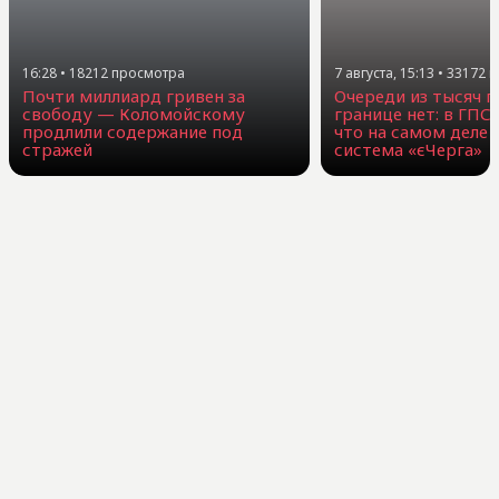
16:28
•
18212
просмотра
7 августа, 15:13
•
33172
п
Почти миллиард гривен за
Очереди из тысяч г
свободу — Коломойскому
границе нет: в ГПС
продлили содержание под
что на самом деле 
стражей
система «єЧерга»