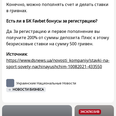
Конечно, можно пополнять счет и делать ставки
в гривнах.
Есть ли в БК Favbet бонусы за регистрацию?
Да. За регистрацию и первое пополнение вы
получите 200% от суммы депозита. Плюс к этому
безрисковые ставки на сумму 500 гривен.
Источник
:
https://www.dsnews.ua/novosti_kompaniy/stavki-na-
sport-sovety-nachinayushchim-10082021-433550
Украинские Национальные Новости
НОВОСТИ БИЗНЕСА
ЭКСКЛЮЗИВ