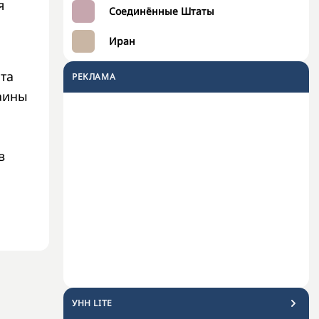
я
Соединённые Штаты
Иран
та
РЕКЛАМА
аины
в
УНН LITE