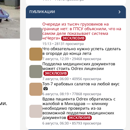
ПУБЛИКАЦИИ
Очереди из тысяч грузовиков на
границе нет: в ГПСУ объяснили, что на
самом деле показывает система
«єЧерга»
ЭКСКЛЮЗИВ
15:13
•
28131
просмотра
Что обязательно нужно успеть сделать
в огороде до конца лета
7 августа, 12:39
•
29468
просмотра
Подделка медицинских документов
может стоить Odrex лицензии
ЭКСКЛЮЗИВ
7 августа, 06:00
•
40956
просмотра
Топ-7 крабовых салатов на любой вкус
6 августа, 08:19
•
77868
просмотра
Вдова пациента Odrex обратилась с
ми.
жалобой в Минздрав — клинику
необходимо проверить из-за
возможной подделки медицинских
документов
ЭКСКЛЮЗИВ
6 августа, 06:30
•
85793
просмотра