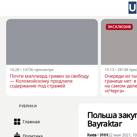
ЭКСКЛЮЗИВ
16:28
•
14736
просмотра
15:13
•
28138
про
Почти миллиард гривен за свободу
Очереди из ты
— Коломойскому продлили
границе нет: 
содержание под стражей
на самом деле
«єЧерга»
РУБРИКИ
Польша закуп
Bayraktar
Главная
Киев
•
УНН
22 мая 2021, 10
Политика