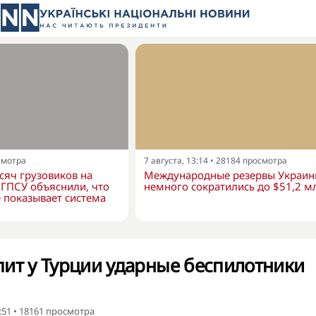
смотра
7 августа, 13:14
•
28184
просмотра
сяч грузовиков на
Международные резервы Украи
в ГПСУ объяснили, что
немного сократились до $51,2 м
 показывает система
ит у Турции ударные беспилотники
:51
•
18161
просмотра