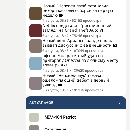
Новый "Человек-паук" установил
рекорд кассовых сборов за первую
неделю
7 августа, 05:35
•
52153
просмотра
Netflix представит "расширенный
взгляд" на Grand Theft Auto VI
6 августа, 13:42
•
75246
просмотра
Новый клип Арианы Гранде вновь
вызвал дискуссии о её внешности
6 августа, 03:45
•
107049
просмотра
рф нанесла ракетный удар по
пригороду Одессы по людному месту
возле рынка
4 августа, 08:46
•
180620
просмотра
Новый "Человек-паук" показал
ошеломляющий дебют в первый
уикенд
3 августа, 13:34
•
191129
просмотра
АКТУАЛЬНОЕ
MIM-104 Patriot
Отопление