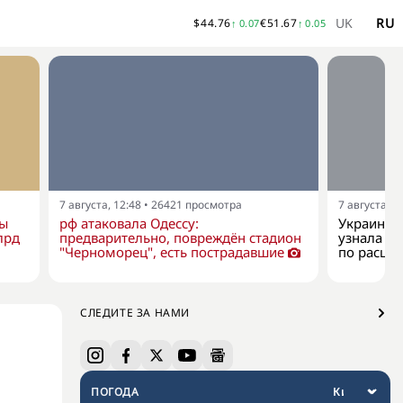
UK
RU
$
44.76
€
51.67
↑
0.07
↑
0.05
7 августа, 12:48
•
26421
просмотра
7 августа, 1
ны
рф атаковала Одессу:
Украина к
лрд
предварительно, повреждён стадион
узнала о 
"Черноморец", есть пострадавшие
по расши
СЛЕДИТЕ ЗА НАМИ
ПОГОДА