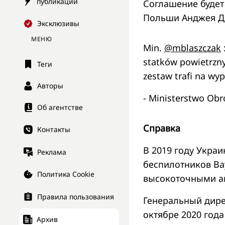
публикации
Соглашение будет
Польши Анджея Ду
Эксклюзивы
МЕНЮ
Min.
@mblaszczak
statków powietrzny
Теги
zestaw trafi na wy
Авторы
- Ministerstwo O
Об агентстве
Справка
Контакты
В 2019 году Украи
Реклама
беспилотников Ba
Политика Cookie
высокоточными а
Правила пользования
Генеральный дире
октябре 2020 года
Архив