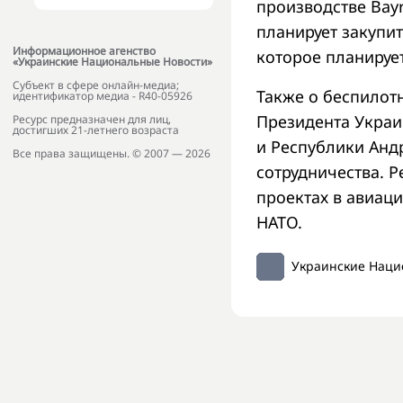
производстве Bayr
планирует закупит
Информационное агенство
которое планирует
«Украинские Национальные Новости»
Субъект в сфере онлайн-медиа;
Также о беспилотн
идентификатор медиа - R40-05926
Президента Украи
Ресурс предназначен для лиц,
достигших 21-летнего возраста
и Республики Анд
Все права защищены. © 2007 — 2026
сотрудничества. Р
проектах в авиац
НАТО.
Украинские Наци