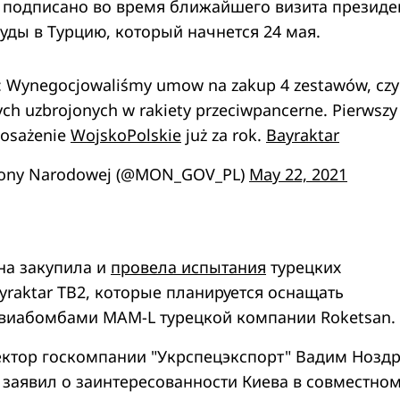
 подписано во время ближайшего визита президе
ды в Турцию, который начнется 24 мая.
: Wynegocjowaliśmy umow na zakup 4 zestawów, czyl
ch uzbrojonych w rakiety przeciwpancerne. Pierwszy
posażenie
WojskoPolskie
już za rok.
Bayraktar
brony Narodowej (@MON_GOV_PL)
May 22, 2021
на закупила и
провела испытания
турецких
yraktar TB2, которые планируется оснащать
виабомбами MAM-L турецкой компании Roketsan.
ктор госкомпании "Укрспецэкспорт" Вадим Ноздр
 заявил о заинтересованности Киева в совместно