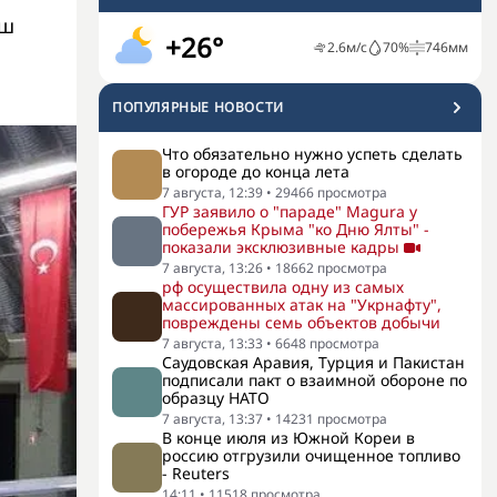
уш
+26°
2.6
м/с
70
%
746
мм
ПОПУЛЯРНЫЕ НОВОСТИ
Что обязательно нужно успеть сделать
в огороде до конца лета
7 августа, 12:39
•
29466
просмотра
ГУР заявило о "параде" Magura у
побережья Крыма "ко Дню Ялты" -
показали эксклюзивные кадры
7 августа, 13:26
•
18662
просмотра
рф осуществила одну из самых
массированных атак на "Укрнафту",
повреждены семь объектов добычи
7 августа, 13:33
•
6648
просмотра
Саудовская Аравия, Турция и Пакистан
подписали пакт о взаимной обороне по
образцу НАТО
7 августа, 13:37
•
14231
просмотра
В конце июля из Южной Кореи в
россию отгрузили очищенное топливо
- Reuters
14:11
•
11518
просмотра