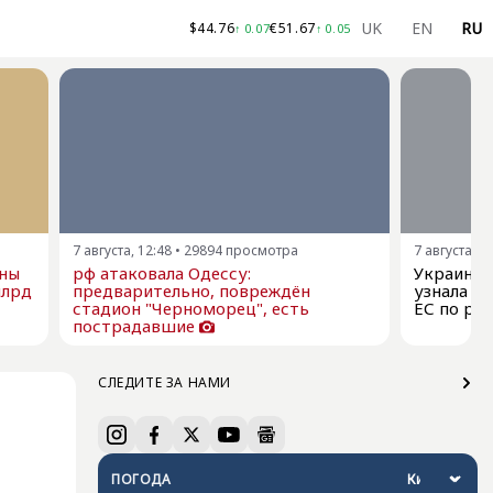
UK
EN
RU
$
44.76
€
51.67
↑
0.07
↑
0.05
7 августа, 12:48
•
29894
просмотра
7 августа, 1
ны
рф атаковала Одессу:
Украина 
млрд
предварительно, повреждён
узнала о
стадион "Черноморец", есть
ЕС по ра
пострадавшие
СЛЕДИТЕ ЗА НАМИ
ПОГОДА