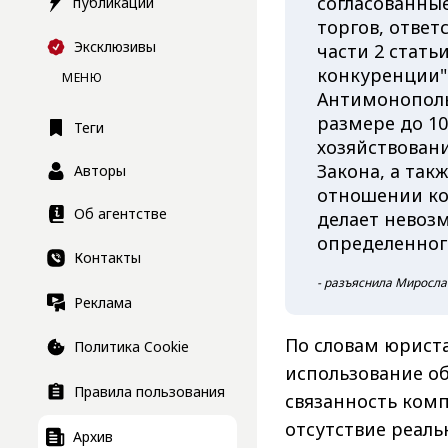
согласованны
публикации
торгов, ответ
Эксклюзивы
части 2 стать
конкуренции"
МЕНЮ
Антимонополь
размере до 10
Теги
хозяйствовани
Закона, а так
Авторы
отношении ко
Об агентстве
делает невоз
определенног
Контакты
- разъяснила Миросла
Реклама
По словам юриста
Политика Cookie
использование об
Правила пользования
связанность комп
отсутствие реаль
Архив