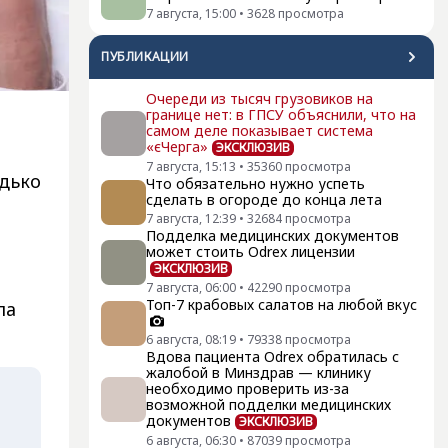
7 августа, 15:00
•
3628
просмотра
ПУБЛИКАЦИИ
Очереди из тысяч грузовиков на
границе нет: в ГПСУ объяснили, что на
т
самом деле показывает система
«єЧерга»
ЭКСКЛЮЗИВ
7 августа, 15:13
•
35360
просмотра
одько
Что обязательно нужно успеть
сделать в огороде до конца лета
7 августа, 12:39
•
32684
просмотра
Подделка медицинских документов
может стоить Odrex лицензии
ЭКСКЛЮЗИВ
7 августа, 06:00
•
42290
просмотра
Топ-7 крабовых салатов на любой вкус
ла
6 августа, 08:19
•
79338
просмотра
Вдова пациента Odrex обратилась с
жалобой в Минздрав — клинику
необходимо проверить из-за
возможной подделки медицинских
документов
ЭКСКЛЮЗИВ
6 августа, 06:30
•
87039
просмотра