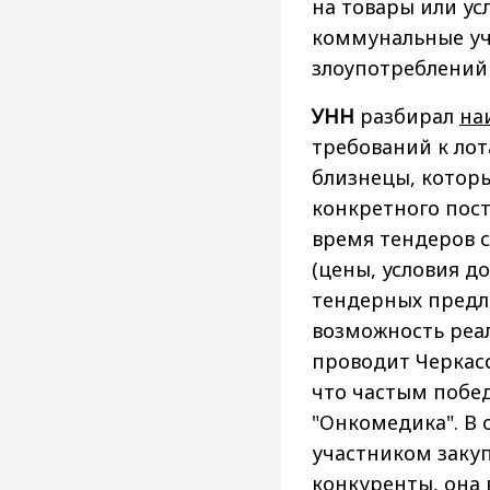
на товары или ус
коммунальные уч
злоупотреблений
УНН
разбирал
на
требований к лот
близнецы, которы
конкретного пос
время тендеров 
(цены, условия д
тендерных предл
возможность реа
проводит Черкас
что частым побе
"Онкомедика". В
участником закупо
конкуренты, она 