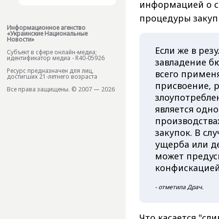
информацией о с
процедуры закуп
Информационное агенство
«Украинские Национальные
Новости»
Если же в рез
Субъект в сфере онлайн-медиа;
идентификатор медиа - R40-05926
завладение б
Ресурс предназначен для лиц,
всего применя
достигших 21-летнего возраста
присвоение, 
Все права защищены. © 2007 — 2026
злоупотребле
является одн
производства
закупок. В сл
ущерба или д
может предус
конфискацие
- отметила Драч.
Что касается "сл