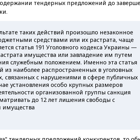
одержании тендерных предложений до заверш
ки.
ультате таких действий произошло незаконное
юджетными средствами или их растрата, чаще
ется статья 191 Уголовного кодекса Украины —
растрата имущества или завладение им путем
ния служебным положением. Именно эта статья
ой из наиболее распространенных в уголовных
х, связанных с нарушениями в сфере публичных
учае установления особо крупных размеров
еятельности организованной группы санкция
матривать до 12 лет лишения свободы с
й имущества
ива" тендерных предложений конкурентов, то о