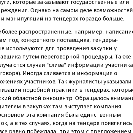
луги, которые заказывают государственные или
реждения. Однако на самом деле возможностей
 и манипуляций на тендерах гораздо больше.
иболее распространенные
, например, написани
ам под конкретного поставщика, тендеры-
е используются для проведения закупки у
тавщика путем переговорной процедуры. Также 
случаются случаи "слива" информации участник
оговора). Иногда сливается и информация о
ожениях участников. Так
журналисты указывали
лизации подобной практики в тендерах, которы
ский областной онкоцентр. Обращалось вниман
дителем в закупках там выступает компания
 основном эта компания была единственным
к, а в тех случаях, когда на тендере появлялись
все равно побеждала, при этом с предложением,