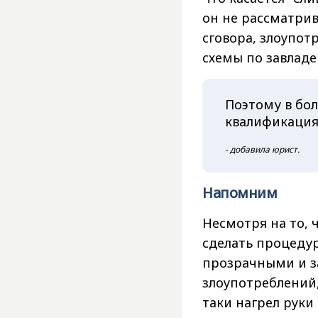
он не рассматрив
сговора, злоупо
схемы по завлад
Поэтому в бо
квалификация 
- добавила юрист.
Напомним
Несмотря на то, 
сделать процеду
прозрачными и з
злоупотреблений,
таки нагрел руки