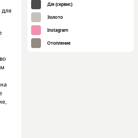
Дія (сервис)
 для
Золото
Instagram
е
Отопление
во
ам
на
е
ие,