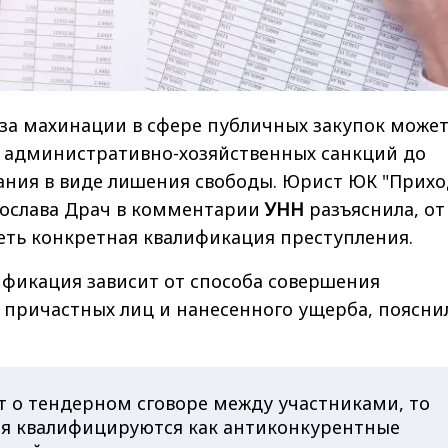
 за махинации в сфере публичных закупок може
т административно-хозяйственных санкций до
ания в виде лишения свободы. Юрист ЮК "Прих
ослава Драч в комментарии
УНН
разъяснила, от
еть конкретная квалификация преступления.
ификация зависит от способа совершения
 причастных лиц и нанесенного ущерба, поясни
т о тендерном сговоре между участниками, то
ия квалифицируются как антиконкурентные