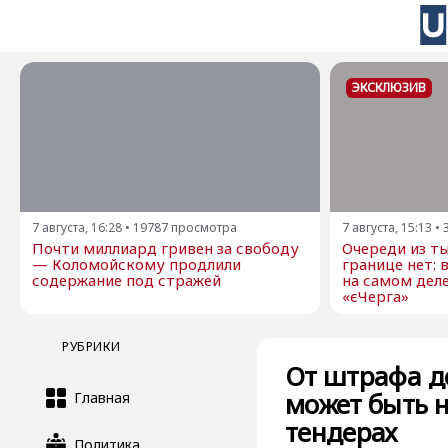
ЭКСКЛЮЗИВ
7 августа, 16:28
•
19787
просмотра
7 августа, 15:13
•
Почти миллиард гривен за свободу
Очереди из ты
— Коломойскому продлили
границе нет: 
содержание под стражей
на самом дел
«єЧерга»
РУБРИКИ
От штрафа д
может быть н
Главная
тендерах
Политика