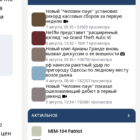
в
Новый "Человек-паук" установил
ии
рекорд кассовых сборов за первую
неделю
7 августа, 05:35
•
53925
просмотра
Netflix представит "расширенный
взгляд" на Grand Theft Auto VI
6 августа, 13:42
•
76917
просмотра
Новый клип Арианы Гранде вновь
вызвал дискуссии о её внешности
6 августа, 03:45
•
108730
просмотра
рф нанесла ракетный удар по
пригороду Одессы по людному месту
возле рынка
4 августа, 08:46
•
182207
просмотра
Новый "Человек-паук" показал
ошеломляющий дебют в первый
уикенд
3 августа, 13:34
•
192681
просмотра
АКТУАЛЬНОЕ
о
MIM-104 Patriot
 цен