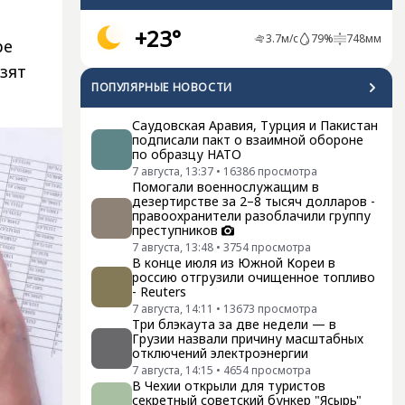
+23°
3.7
м/с
79
%
748
мм
ре
зят
ПОПУЛЯРНЫЕ НОВОСТИ
Саудовская Аравия, Турция и Пакистан
подписали пакт о взаимной обороне
по образцу НАТО
7 августа, 13:37
•
16386
просмотра
Помогали военнослужащим в
дезертирстве за 2–8 тысяч долларов -
правоохранители разоблачили группу
преступников
7 августа, 13:48
•
3754
просмотра
В конце июля из Южной Кореи в
россию отгрузили очищенное топливо
- Reuters
7 августа, 14:11
•
13673
просмотра
Три блэкаута за две недели — в
Грузии назвали причину масштабных
отключений электроэнергии
7 августа, 14:15
•
4654
просмотра
В Чехии открыли для туристов
секретный советский бункер "Ясырь"