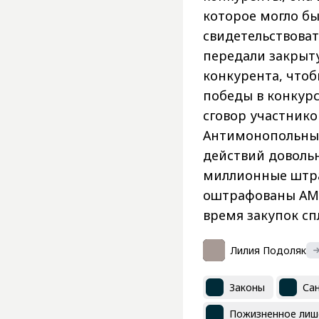
которое могло бы
свидетельствоват
передали закры
конкурента, что
победы в конкурс
сговор участнико
Антимонопольный
действий доволь
миллионные штра
оштрафованы АМКУ
время закупок сп
Лилия Подоляк
Законы
Са
Пожизненное лиш