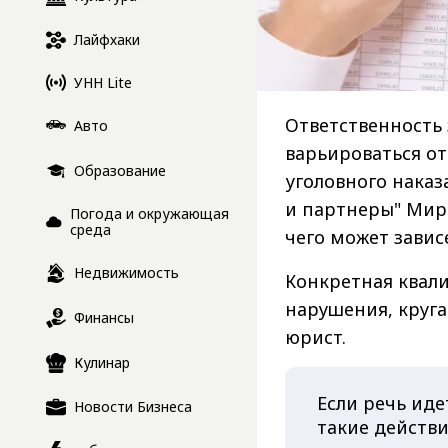
Лайфхаки
УНН Lite
Ответственность
Авто
варьироваться о
Образование
уголовного наказ
и партнеры" Мир
Погода и окружающая
среда
чего может завис
Недвижимость
Конкретная квал
нарушения, круга
Финансы
юрист.
Кулинар
Если речь иде
Новости Бизнеса
такие действ