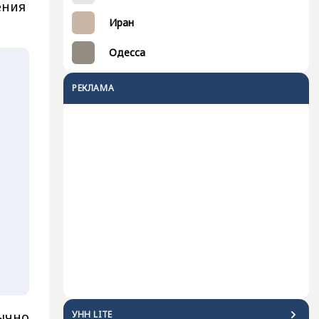
ения
Иран
Одесса
РЕКЛАМА
УНН LITE
бычно