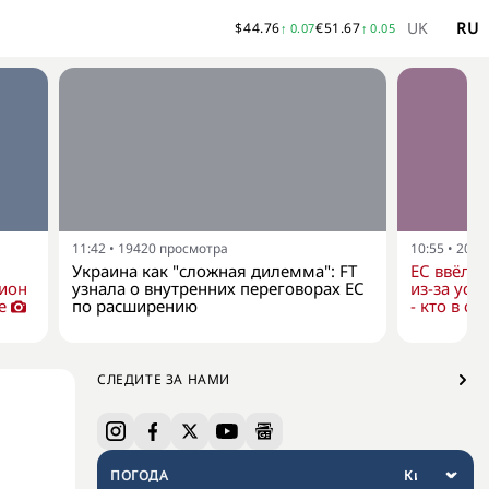
UK
RU
$
44.76
€
51.67
↑
0.07
↑
0.05
11:42
•
19420
просмотра
10:55
•
2026
Украина как "сложная дилемма": FT
ЕС ввёл н
дион
узнала о внутренних переговорах ЕС
из-за уси
е
по расширению
- кто в сп
СЛЕДИТЕ ЗА НАМИ
ПОГОДА