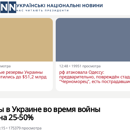
смотра
12:48
•
19951
просмотра
е резервы Украины
рф атаковала Одессу:
тились до $51,2 млрд
предварительно, повреждён ста
"Черноморец", есть пострадавши
ы в Украине во время войны
на 25-50%
:15
•
175379
просмотра