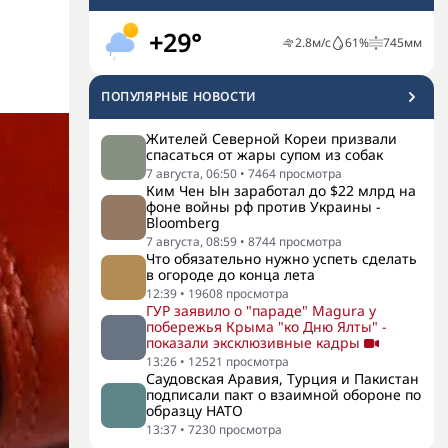
+29°
2.8
м/с
61
%
745
мм
ПОПУЛЯРНЫЕ НОВОСТИ
Жителей Северной Кореи призвали
спасаться от жары супом из собак
7 августа, 06:50
•
7464
просмотра
Ким Чен Ын заработал до $22 млрд на
фоне войны рф против Украины -
Bloomberg
7 августа, 08:59
•
8744
просмотра
Что обязательно нужно успеть сделать
в огороде до конца лета
12:39
•
19608
просмотра
ГУР заявило о "параде" Magura у
побережья Крыма "ко Дню Ялты" -
показали эксклюзивные кадры
13:26
•
12521
просмотра
Саудовская Аравия, Турция и Пакистан
подписали пакт о взаимной обороне по
образцу НАТО
13:37
•
7230
просмотра