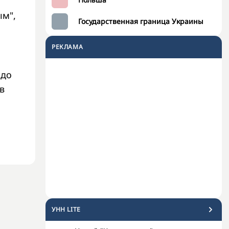
ым",
Государственная граница Украины
РЕКЛАМА
 до
в
УНН LITE