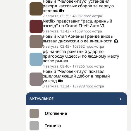
Новый "Человек-паук" установил
рекорд кассовых сборов за первую
неделю
7 августа, 05:35
•
48087
просмотра
Netflix представит "расширенный
взгляд" на Grand Theft Auto VI
6 августа, 13:42
•
71559
просмотра
Новый клип Арианы Гранде вновь
вызвал дискуссии о её внешности
6 августа, 03:45
•
103552
просмотра
рф нанесла ракетный удар по
пригороду Одессы по людному месту
возле рынка
4 августа, 08:46
•
177266
просмотра
Новый "Человек-паук" показал
ошеломляющий дебют в первый
уикенд
3 августа, 13:34
•
187978
просмотра
АКТУАЛЬНОЕ
Отопление
Техника