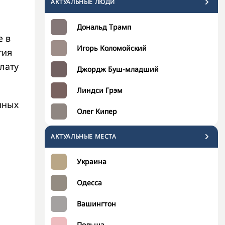
АКТУАЛЬНЫЕ ЛЮДИ
Дональд Трамп
е в
Игорь Коломойский
тия
лату
Джордж Буш-младший
Линдси Грэм
нных
Олег Кипер
АКТУАЛЬНЫЕ МЕСТА
Украина
Одесса
Вашингтон
Польша