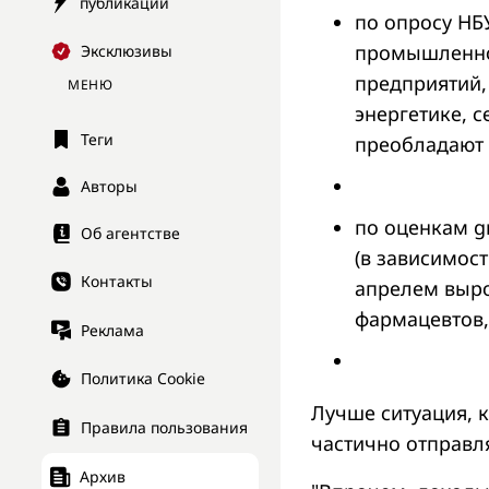
публикации
по опросу НБ
промышленнос
Эксклюзивы
предприятий,
МЕНЮ
энергетике, с
Теги
преобладают 
Авторы
по оценкам g
Об агентстве
(в зависимост
Контакты
апрелем выро
фармацевтов,
Реклама
Политика Cookie
Лучше ситуация, 
Правила пользования
частично отправля
Архив