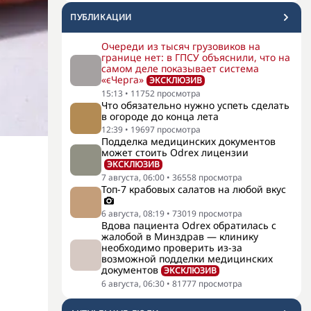
ПУБЛИКАЦИИ
Очереди из тысяч грузовиков на
границе нет: в ГПСУ объяснили, что на
самом деле показывает система
«єЧерга»
ЭКСКЛЮЗИВ
15:13
•
11752
просмотра
Что обязательно нужно успеть сделать
в огороде до конца лета
12:39
•
19697
просмотра
Подделка медицинских документов
может стоить Odrex лицензии
ЭКСКЛЮЗИВ
7 августа, 06:00
•
36558
просмотра
Топ-7 крабовых салатов на любой вкус
6 августа, 08:19
•
73019
просмотра
Вдова пациента Odrex обратилась с
жалобой в Минздрав — клинику
необходимо проверить из-за
возможной подделки медицинских
документов
ЭКСКЛЮЗИВ
6 августа, 06:30
•
81777
просмотра