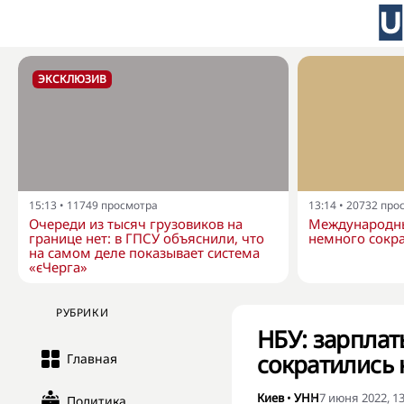
ЭКСКЛЮЗИВ
15:13
•
11749
просмотра
13:14
•
20732
про
Очереди из тысяч грузовиков на
Международны
границе нет: в ГПСУ объяснили, что
немного сокра
на самом деле показывает система
«єЧерга»
РУБРИКИ
НБУ: зарплат
сократились 
Главная
Киев
•
УНН
7 июня 2022, 13
Политика