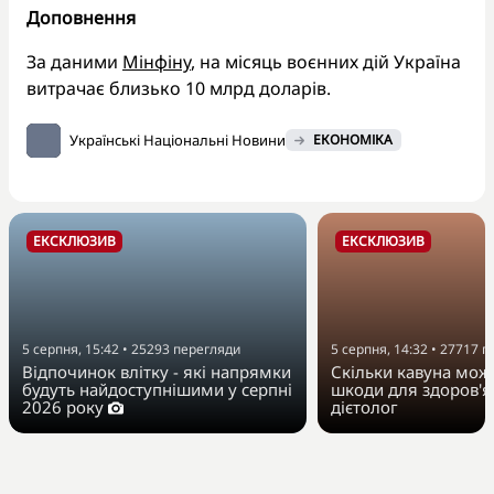
Доповнення
За даними
Мінфіну
, на місяць воєнних дій Україна
витрачає близько 10 млрд доларів.
Українські Національні Новини
ЕКОНОМІКА
ЕКСКЛЮЗИВ
ЕКСКЛЮЗИВ
5 серпня, 15:42
•
25293
перегляди
5 серпня, 14:32
•
27717
п
Відпочинок влітку - які напрямки
Скільки кавуна можн
будуть найдоступнішими у серпні
шкоди для здоров'я
2026 року
дієтолог