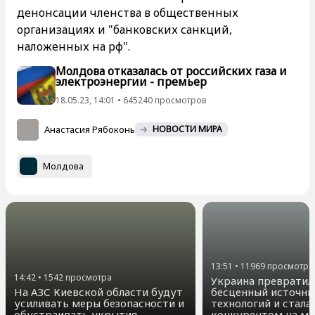
денонсации членства в общественных
организациях и "банковских санкций,
наложенных на рф".
Молдова отказалась от российских газа и
электроэнергии - премьер
18.05.23, 14:01 • 645240 просмотров
Анастасия Рябоконь
НОВОСТИ МИРА
Молдова
13:51
•
11969
просмотра
14:42
•
1542
просмотра
Украина превратил
На АЗС Киевской области будут
бесценный источни
усиливать меры безопасности и
технологий и стала
обустраивать укрытия —
конкурентом на м