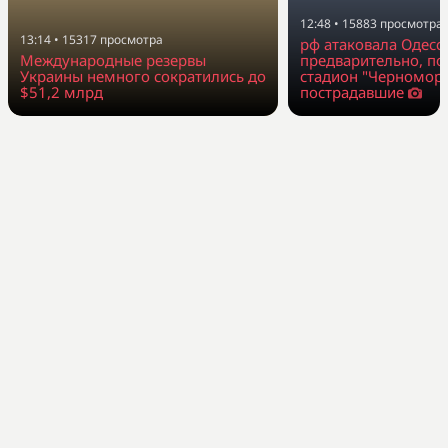
12:48
•
15883
просмотра
13:14
•
15317
просмотра
рф атаковала Одессу
Международные резервы
предварительно, п
Украины немного сократились до
стадион "Черноморе
$51,2 млрд
пострадавшие