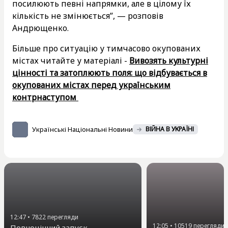
посилюють певні напрямки, але в цілому їх
кількість не змінюється”, — розповів
Андрющенко.
Більше про ситуацію у тимчасово окупованих
містах читайте у матеріалі -
Вивозять культурні
цінності та затоплюють поля: що відбувається в
окупованих містах перед українським
контрнаступом
Українські Національні Новини
ВІЙНА В УКРАЇНІ
12:47
•
7822
перегляди
12:05
•
10519
перегляди
Повноцінний запуск