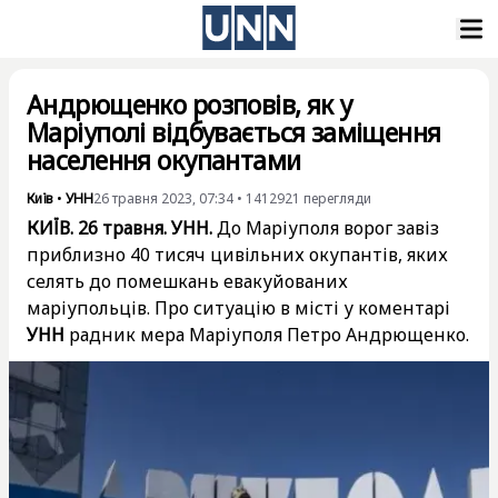
Андрющенко розповів, як у
Маріуполі відбувається заміщення
населення окупантами
Київ
•
УНН
26 травня 2023, 07:34
•
1412921
перегляди
КИЇВ. 26 травня. УНН.
До Маріуполя ворог завіз
приблизно 40 тисяч цивільних окупантів, яких
селять до помешкань евакуйованих
маріупольців. Про ситуацію в місті у коментарі
УНН
радник мера Маріуполя Петро Андрющенко.