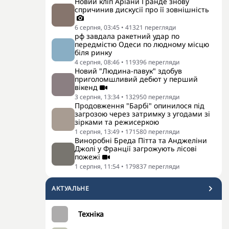
Новий кліп Аріани Гранде знову
спричинив дискусії про її зовнішність
6 серпня, 03:45
•
41321
перегляди
рф завдала ракетний удар по
передмістю Одеси по людному місцю
біля ринку
4 серпня, 08:46
•
119396
перегляди
Новий "Людина-павук" здобув
приголомшливий дебют у перший
вікенд
3 серпня, 13:34
•
132950
перегляди
Продовження "Барбі" опинилося під
загрозою через затримку з угодами зі
зірками та режисеркою
1 серпня, 13:49
•
171580
перегляди
Виноробні Бреда Пітта та Анджеліни
Джолі у Франції загрожують лісові
пожежі
1 серпня, 11:54
•
179837
перегляди
АКТУАЛЬНЕ
Техніка