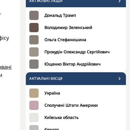
АКТУАЛЬНI ЛЮДИ
.
Дональд Трамп
Володимир Зеленський
фісу
Ольга Стефанишина
Прокудін Олександр Сергійович
Ющенко Віктор Андрійович
овані
и
АКТУАЛЬНІ МІСЦЯ
Україна
Сполучені Штати Америки
Київська область
Європа