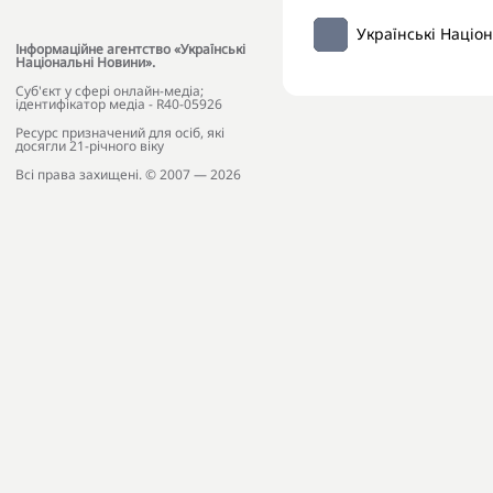
Українські Націо
Інформаційне агентство «Українські
Національні Новини».
Cуб'єкт у сфері онлайн-медіа;
ідентифікатор медіа - R40-05926
Ресурс призначений для осіб, які
досягли 21-річного віку
Всі права захищені. © 2007 — 2026