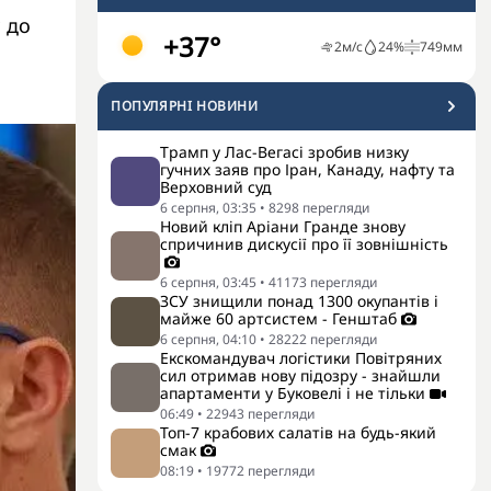
 до
+37°
2
м/с
24
%
749
мм
ПОПУЛЯРНI НОВИНИ
Трамп у Лас-Вегасі зробив низку
гучних заяв про Іран, Канаду, нафту та
Верховний суд
6 серпня, 03:35
•
8298
перегляди
Новий кліп Аріани Гранде знову
спричинив дискусії про її зовнішність
6 серпня, 03:45
•
41173
перегляди
ЗСУ знищили понад 1300 окупантів і
майже 60 артсистем - Генштаб
6 серпня, 04:10
•
28222
перегляди
Екскомандувач логістики Повітряних
сил отримав нову підозру - знайшли
апартаменти у Буковелі і не тільки
06:49
•
22943
перегляди
Топ-7 крабових салатів на будь-який
смак
08:19
•
19772
перегляди