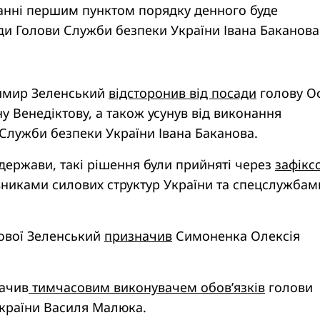
анні першим пунктом порядку денного буде
ди Голови Служби безпеки України Івана Баканова
имир Зеленський
відсторонив від посади
голову О
у Венедіктову, а також усунув від виконання
 Служби безпеки України Івана Баканова.
держави, такі рішення були прийняті через
зафікс
никами силових структур України та спецслужбам
тової Зеленський
призначив
Симоненка Олексія
ачив
тимчасовим виконувачем обов’язків
голови
країни Василя Малюка.