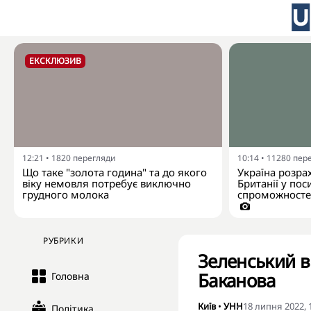
ЕКСКЛЮЗИВ
12:21
•
1820
перегляди
10:14
•
11280
пер
Що таке "золота година" та до якого
Україна розра
віку немовля потребує виключно
Британії у пос
грудного молока
спроможностей
РУБРИКИ
Зеленський в
Баканова
Головна
Київ
•
УНН
18 липня 2022, 
Політика