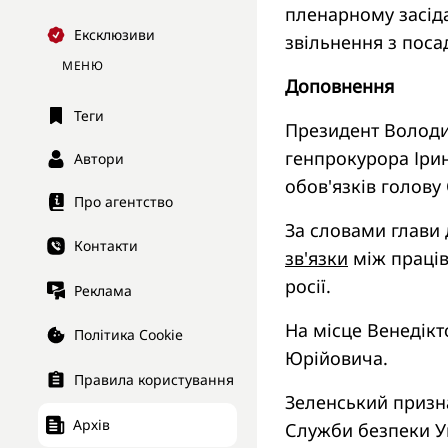
пленарному засід
Ексклюзиви
звільнення з поса
МЕНЮ
Доповнення
Теги
Президент Волод
генпрокурора Ірин
Автори
обов'язків голову
Про агентство
За словами глави 
Контакти
зв'язки
між праців
росії.
Реклама
На місце Венедік
Політика Cookie
Юрійовича.
Правила користування
Зеленський призн
Архів
Служби безпеки У