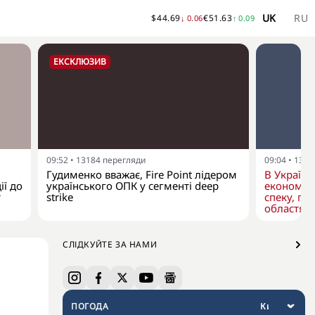
UK
RU
$
44.69
€
51.63
↓
0.06
↑
0.09
ЕКСКЛЮЗИВ
09:52
•
13184
перегляди
09:04
•
1308
Гудименко вважає, Fire Point лідером
В Україні 
ії до
українського ОПК у сегменті deep
економит
т
strike
спеку, пе
областях
СЛІДКУЙТЕ ЗА НАМИ
ПОГОДА