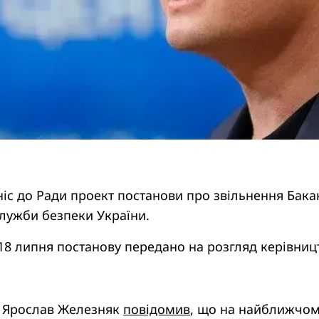
ніс до Ради проект постанови про звільнення Бак
лужби безпеки України.
18 липня постанову передано на розгляд керівницт
 Ярослав Железняк
повідомив
, що на найближчо