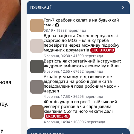
ПУБЛІКАЦІЇ
Топ-7 крабових салатів на будь-який
смак
08:19
•
19888
перегляди
Вдова пацієнта Odrex звернулася зі
скаргою до МОЗ – клініку треба
перевірити через можливу підробку
медичних документів
ЕКСКЛЮЗИВ
6 серпня, 06:30
•
41590
перегляди
Вартість як стратегічний інструмент:
як дрони змінюють економіку війни
5 серпня, 12:55
•
67652
перегляди
Українцям можуть дозволити не
анова
відповідати на робочі дзвінки та
повідомлення поза робочим часом -
нардеп
4 серпня, 17:53
•
86295
перегляди
40 днів ударів по росії – військовий
ву.
експерт розповів чи спрацювала
кампанія СБУ та чого чекати далі
ЕКСКЛЮЗИВ
4 серпня, 14:04
•
108906
перегляди
му