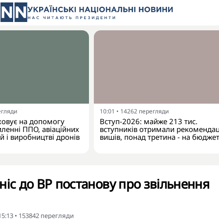
егляди
10:01
•
14262
перегляди
ховує на допомогу
Вступ-2026: майже 213 тис.
иленні ППО, авіаційних
вступників отримали рекомендац
 і виробництві дронів
вишів, понад третина - на бюдже
ніс до ВР постанову про звільнення
15:13
•
153842
перегляди