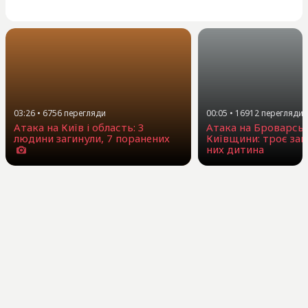
03:26
•
6756
перегляди
00:05
•
16912
перегляди
Атака на Київ і область: 3
Атака на Броварсь
людини загинули, 7 поранених
Київщини: троє заг
них дитина