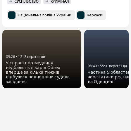
СУСПІЛЬСТВО
КРИМІНАЛ
Національна поліція України
Черкаси
09:26
•
1218
перегляди
У справі про медичну
08:40
•
5590
перегляди
недбалість лікарів Odrex
вперше за кілька тижнів
Частина 5 областей 
відбулося повноцінне судове
через атаки рф, на
засідання
на Одещині