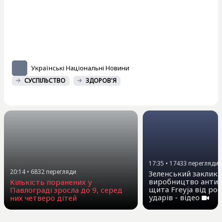
Українські Національні Новини
СУСПІЛЬСТВО
ЗДОРОВ'Я
17:35
•
17433
перегляди
20:14
•
6832
перегляди
Зеленський заклика
виробництво антиб
Кількість поранених у
щита Freyja від ро
Павлограді зросла до 9, серед
ударів - відео
них четверо дітей