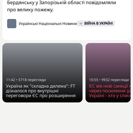
Бердянську у Запорізькій області повідомляли
про велику пожежу.
Українські Національні Новини
ВІЙНА В УКРАЇНІ
11:42
•
5718
перегляди
10:55
•
9932
перегляди
Україна як "складна дилема": FT
ЄС вів нові санкції п
дізналося про внутрішні
через посилення уда
переговори ЄС про розширення
Україні - хто у списк