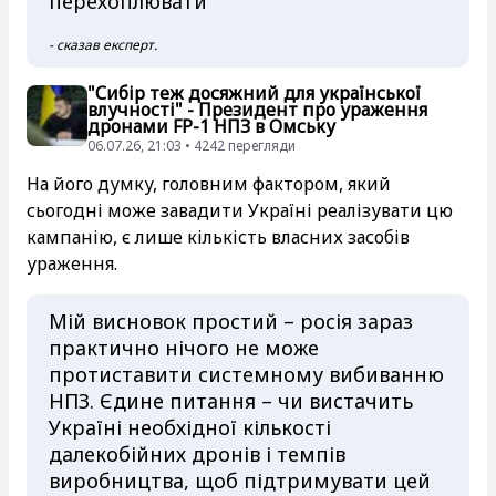
перехоплювати
- сказав експерт.
"Сибір теж досяжний для української
влучності" - Президент про ураження
дронами FP-1 НПЗ в Омську
06.07.26, 21:03 • 4242 перегляди
На його думку, головним фактором, який
сьогодні може завадити Україні реалізувати цю
кампанію, є лише кількість власних засобів
ураження.
Мій висновок простий – росія зараз
практично нічого не може
протиставити системному вибиванню
НПЗ. Єдине питання – чи вистачить
Україні необхідної кількості
далекобійних дронів і темпів
виробництва, щоб підтримувати цей