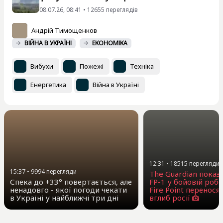
08.07.26, 08:41 • 12655 переглядiв
Андрій Тимощенков
ВІЙНА В УКРАЇНІ
ЕКОНОМІКА
Вибухи
Пожежі
Техніка
Енергетика
Війна в Україні
12:31
•
18515
перегляди
15:37
•
9994
перегляди
The Guardian показ
Спека до +33° повертається, але
FP-1 у бойовій робо
ненадовго - якої погоди чекати
Fire Point перенося
в Україні у найближчі три дні
вглиб росії