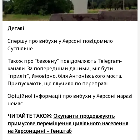
Деталі
Спершу про вибухи у Херсоні повідомило
Суспільне.
Також про "бавовну" повідомляють Telegram-
канали. За попередніми даними, міг бути
"приліт", ймовірно, біля Антонівського моста.
Припускають, що влучило по переправі.
Офіційної інформації про вибухи у Херсоні наразі
немає.
ЧИТАЙТЕ ТАКОЖ:
Окупанти продовжують
примусове переміщення цивільного населення
на Херсонщині – Генштаб