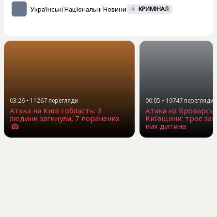
Українські Національні Новини
КРИМІНАЛ
03:26
•
11267
перегляди
00:05
•
19747
перегляди
Атака на Київ і область: 3
Атака на Броварсь
людини загинули, 7 поранених
Київщини: троє заг
них дитина