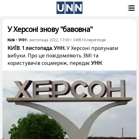
У Херсоні знову "бавовна"
Київ
•
УНН
1 листопада 2022, 17:03
•
349516
перегляди
КИЇВ. 1 листопада. УНН.
У Херсоні пролунали
вибухи. Про це повідомляють ЗМІ та
користувачів соцмереж, передає
УНН
.