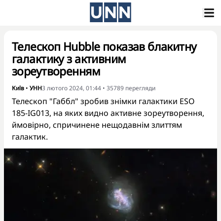
Телескоп Hubble показав блакитну
галактику з активним
зореутворенням
Київ
•
УНН
3 лютого 2024, 01:44
•
35789
перегляди
Телескоп "Габбл" зробив знімки галактики ESO
185-IG013, на яких видно активне зореутворення,
ймовірно, спричинене нещодавнім злиттям
галактик.