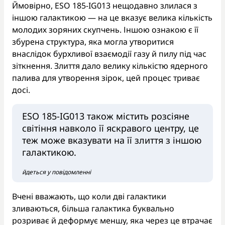
Ймовірно, ESO 185-IG013 нещодавно злилася з
іншою галактикою — на це вказує велика кількість
молодих зоряних скупчень. Іншою ознакою є її
збурена структура, яка могла утворитися
внаслідок бурхливої взаємодії газу й пилу під час
зіткнення. Злиття дало велику кількістю ядерного
палива для утворення зірок, цей процес триває
досі.
ESO 185-IG013 також містить розсіяне
світіння навколо її яскравого центру, це
теж може вказувати на її злиття з іншою
галактикою.
йдеться у повідомленні
Вчені вважають, що коли дві галактики
зливаються, більша галактика буквально
розриває й деформує меншу, яка через це втрачає