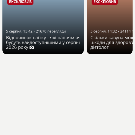
ЕКСКЛЮЗИВ
ЕКСКЛЮЗИВ
5 серпня, 15:42
•
21670
перегляди
5 серпня, 14:32
•
24114
п
Відпочинок влітку - які напрямки
Скільки кавуна можн
будуть найдоступнішими у серпні
шкоди для здоров'я
2026 року
дієтолог