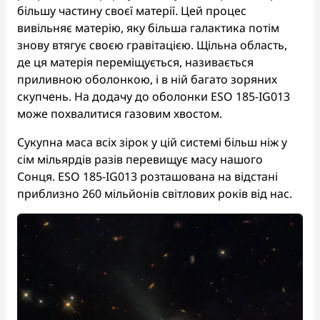
більшу частину своєї матерії. Цей процес
вивільняє матерію, яку більша галактика потім
знову втягує своєю гравітацією. Щільна область,
де ця матерія переміщується, називається
приливною оболонкою, і в ній багато зоряних
скупчень. На додачу до оболонки ESO 185-IG013
може похвалитися газовим хвостом.
Сукупна маса всіх зірок у цій системі більш ніж у
сім мільярдів разів перевищує масу нашого
Сонця. ESO 185-IG013 розташована на відстані
приблизно 260 мільйонів світлових років від нас.