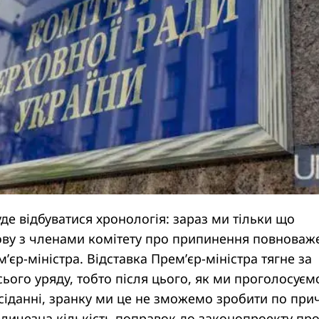
де відбуватися хронологія: зараз ми тільки що
ову з членами комітету про припинення повноваже
’єр-міністра. Відставка Прем’єр-міністра тягне за
сього уряду, тобто після цього, як ми проголосуєм
іданні, зранку ми це не зможемо зробити по при
величезна кількість поправок до законопроекту пр