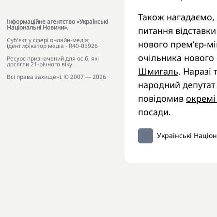
Також нагадаємо, 
Інформаційне агентство «Українські
Національні Новини».
питання відставки
Cуб'єкт у сфері онлайн-медіа;
нового прем’єр-мі
ідентифікатор медіа - R40-05926
очільника нового 
Ресурс призначений для осіб, які
досягли 21-річного віку
Шмигаль
. Наразі
Всі права захищені. © 2007 — 2026
народний депутат 
повідомив
окремі
посади.
Українські Націо