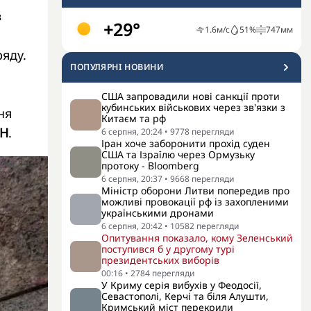
в
+29°
1.6
м/с
51
%
747
мм
ряду.
ПОПУЛЯРНI НОВИНИ
США запровадили нові санкції проти
кубинських військових через зв'язки з
ня
Китаєм та рф
Н
.
6 серпня, 20:24
•
9778
перегляди
Іран хоче заборонити прохід суден
США та Ізраїлю через Ормузьку
протоку - Bloomberg
6 серпня, 20:37
•
9668
перегляди
Міністр оборони Литви попередив про
можливі провокації рф із захопленими
українськими дронами
6 серпня, 20:42
•
10582
перегляди
Опитування показало, кому Зеленський
поступився б у другому турі
президентських виборів
00:16
•
2784
перегляди
У Криму серія вибухів у Феодосії,
Севастополі, Керчі та біля Алушти,
Кримський міст перекрили