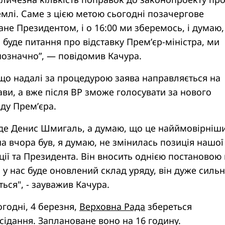
емлі. Саме з цією метою сьогодні позачергове
ване Президентом, і о 16:00 ми зберемось, і думаю
уде питання про відставку Прем’єр-міністра, ми
нозначно”, — повідомив Качура.
, що надалі за процедурою заява направляється на
ави, а вже після ВР зможе голосувати за нового
ду Прем’єра.
 буде Денис Шмигаль, а думаю, що це найймовірніш
а вчора був, я думаю, не змінилась позиція нашої
ції та Президента. Він вносить однією постановою 
о у нас буде оновлений склад уряду, він дуже силь
ься", - зауважив Качура.
годні, 4 березня,
Верховна Рада
збереться
сідання. Заплановане воно на 16 годину.