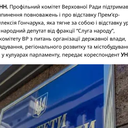
УНН.
Профільний комітет Верховної Ради підтрима
пинення повноважень і про відставку Прем’єр-
лексія Гончарука, яка тягне за собою і відставку у
народний депутат від фракції “Слуга народу”,
комітету ВР з питань організації державної влади,
дування, регіонального розвитку та містобудуван
 у кулуарах парламенту, передає кореспондент
УН