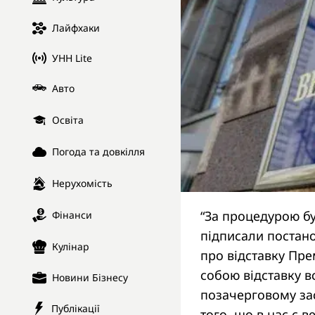
Лайфхаки
УНН Lite
Авто
Освіта
Погода та довкілля
Нерухомість
“За процедурою бу
Фінанси
підписали постан
Кулінар
про відставку Прем
собою відставку в
Новини Бізнесу
позачерговому зас
Публікації
того, що в нас є 