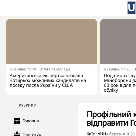
6 серпня, 19:14
•
31941
перегляди
6 серпня, 17:23
•
3
Американська експертка назвала
Податкова слу
чотирьох можливих кандидатів на
Міноборони да
посаду посла України у США
60 років для п
обліку
РУБРИКИ
Профільний к
відправити Г
Головна
Київ
•
УНН
4 березня 2020,
Політика