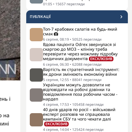
01:05
•
15657
перегляди
ПУБЛІКАЦІЇ
Топ-7 крабових салатів на будь-який
смак
6 серпня, 08:19
•
50525
перегляди
Вдова пацієнта Odrex звернулася зі
скаргою до МОЗ – клініку треба
перевірити через можливу підробку
медичних документів
ЕКСКЛЮЗИВ
6 серпня, 06:30
•
62088
перегляди
Вартість як стратегічний інструмент:
як дрони змінюють економіку війни
5 серпня, 12:55
•
88041
перегляди
Українцям можуть дозволити не
відповідати на робочі дзвінки та
повідомлення поза робочим часом -
нь і
нардеп
4 серпня, 17:53
•
105458
перегляди
40 днів ударів по росії – військовий
експерт розповів чи спрацювала
о на
кампанія СБУ та чого чекати далі
чині
ЕКСКЛЮЗИВ
4 серпня, 14:04
•
125424
перегляди
о