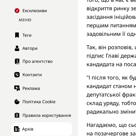
відкриття ринку з
Ексклюзиви
засідання ініційо
МЕНЮ
першим питанням б
задовільним її од
Теги
Так, він розповів
Автори
підпис Главі держ
Про агентство
кандидата на поса
Контакти
"І після того, як
кандидат станом н
Реклама
депутатської фрак
Політика Cookie
склад уряду, тобт
радикально змінит
Правила користування
Нагадаємо, що сьо
Архів
на позачергове за