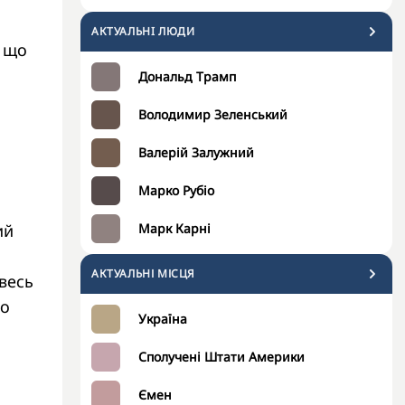
АКТУАЛЬНI ЛЮДИ
, що
Дональд Трамп
Володимир Зеленський
Валерій Залужний
Марко Рубіо
ий
Марк Карні
АКТУАЛЬНІ МІСЦЯ
весь
но
Україна
Сполучені Штати Америки
Ємен