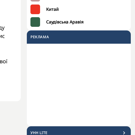
Китай
Саудівська Аравія
ду
ис
РЕКЛАМА
вої
УНН LITE