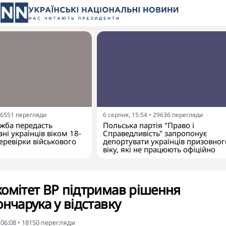
6551
перегляди
6 серпня, 15:54
•
29636
перегляди
жба передасть
Польська партія "Право і
ні українців віком 18-
Справедливість" запропонує
еревірки військового
депортувати українців призовног
віку, які не працюють офіційно
омітет ВР підтримав рішення
ончарука у відставку
 06:08
•
18150
перегляди