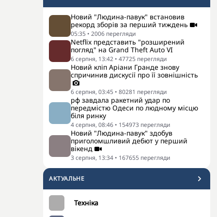
Новий "Людина-павук" встановив
рекорд зборів за перший тиждень
05:35
•
2006
перегляди
Netflix представить "розширений
погляд" на Grand Theft Auto VI
6 серпня, 13:42
•
47725
перегляди
Новий кліп Аріани Гранде знову
спричинив дискусії про її зовнішність
6 серпня, 03:45
•
80281
перегляди
рф завдала ракетний удар по
передмістю Одеси по людному місцю
біля ринку
4 серпня, 08:46
•
154973
перегляди
Новий "Людина-павук" здобув
приголомшливий дебют у перший
вікенд
3 серпня, 13:34
•
167655
перегляди
АКТУАЛЬНЕ
Техніка