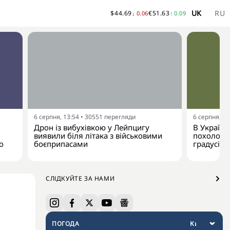
UK
RU
$
44.69
€
51.63
↓
0.06
↑
0.09
6 серпня, 13:54
•
30551
перегляди
6 серпня, 13
Дрон із вибухівкою у Лейпцигу
В Україну
виявили біля літака з військовими
похолодан
о
боєприпасами
градусів
СЛІДКУЙТЕ ЗА НАМИ
ПОГОДА